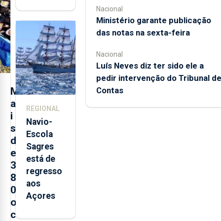
abre esta
Nacional
quinta-
Ministério garante publicação
feira nova
das notas na sexta-feira
loja em
São
Nacional
Sebastião
Luís Neves diz ter sido ele a
e cria 30
pedir intervenção do Tribunal d
postos de
M
Contas
trabalho
a
REGIONAL
i
Navio-
s
Escola
d
Sagres
e
está de
3
regresso
8
aos
0
Açores
o
c