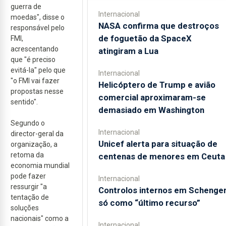
guerra de
Internacional
moedas", disse o
NASA confirma que destroços
responsável pelo
de foguetão da SpaceX
FMI,
acrescentando
atingiram a Lua
que "é preciso
evitá-la" pelo que
Internacional
"o FMI vai fazer
Helicóptero de Trump e avião
propostas nesse
comercial aproximaram-se
sentido".
demasiado em Washington
Segundo o
Internacional
director-geral da
Unicef alerta para situação de
organização, a
retoma da
centenas de menores em Ceuta
economia mundial
pode fazer
Internacional
ressurgir "a
Controlos internos em Schenge
tentação de
só como “último recurso”
soluções
nacionais" como a
Internacional