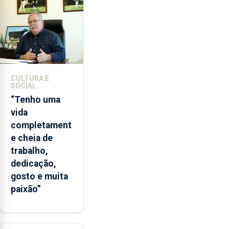
entre
2022
e
2026.
A
ilha
CULTURA E
das
SOCIAL
Flores
“Tenho uma
apresenta
vida
um
completament
“decréscimo
e cheia de
significativo”
trabalho,
da
dedicação,
CPUE
gosto e muita
entre
paixão”
2022
e
2025