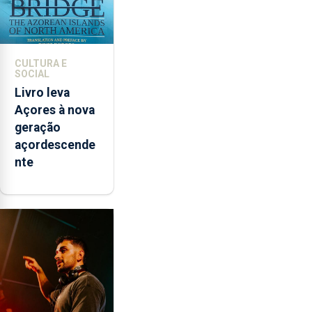
CULTURA E
SOCIAL
Livro leva
Açores à nova
geração
açordescende
nte