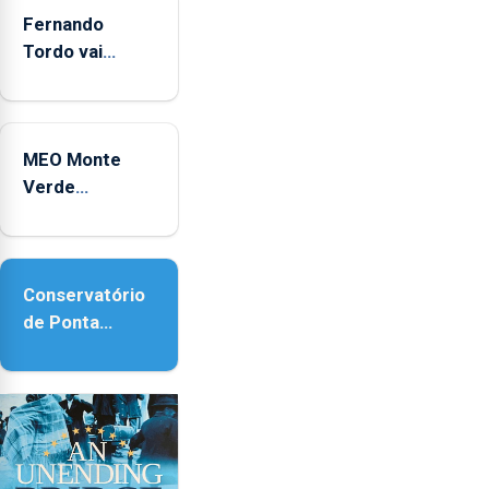
Fernando
Tordo vai
celebrar 60
anos de
carreira no
MEO Monte
Coliseu
Verde
Micaelense
regressa com
reforço da
acessibilidade
Conservatório
de Ponta
Delgada vai
contar com
novos
instrumentos