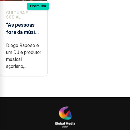
Premium
CULTURA E
SOCIAL
“As pessoas
fora da música
não têm a
Diogo Raposo é
noção do quão
um DJ e produtor
difícil é
musical
produzir uma
açoriano,...
música”