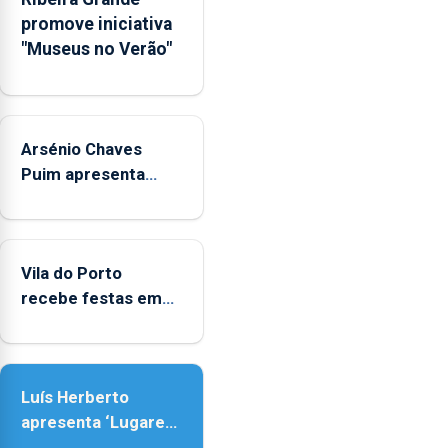
Rede
promove iniciativa
Municipal
"Museus no Verão"
de
Museus
aos
sábados
Arsénio Chaves
durante
o
Puim apresenta
mês
obras na Biblioteca
de
de Vila do Porto
agosto,
entre
Vila do Porto
as
recebe festas em
14h00
honra de Nossa
e
Senhora da
as
Assunção
18h00.
Luís Herberto
apresenta ‘Lugares
da Paisagem’