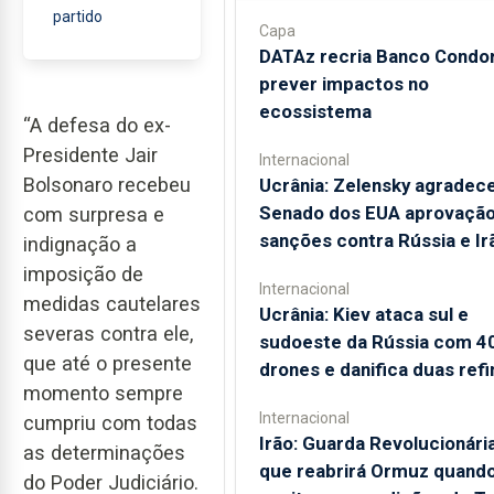
partido
Capa
DATAz recria Banco Condor
prever impactos no
ecossistema
“A defesa do ex-
Presidente Jair
Internacional
Bolsonaro recebeu
Ucrânia: Zelensky agradec
Senado dos EUA aprovação
com surpresa e
sanções contra Rússia e Ir
indignação a
imposição de
Internacional
medidas cautelares
Ucrânia: Kiev ataca sul e
severas contra ele,
sudoeste da Rússia com 4
que até o presente
drones e danifica duas refi
momento sempre
Internacional
cumpriu com todas
Irão: Guarda Revolucionária
as determinações
que reabrirá Ormuz quand
do Poder Judiciário.