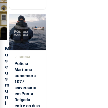
"posição
contraditória"
sobre
evolução
turística
M
u
REGIONAL
s
Polícia
e
Marítima
u
comemora
s
107.º
m
aniversário
u
em Ponta
n
Delgada
i
entre os dias