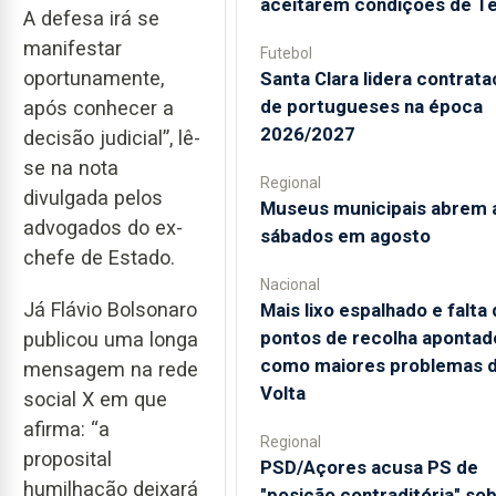
aceitarem condições de T
A defesa irá se
manifestar
Futebol
oportunamente,
Santa Clara lidera contrat
de portugueses na época
após conhecer a
2026/2027
decisão judicial”, lê-
se na nota
Regional
divulgada pelos
Museus municipais abrem 
advogados do ex-
sábados em agosto
chefe de Estado.
Nacional
Já Flávio Bolsonaro
Mais lixo espalhado e falta
pontos de recolha apontad
publicou uma longa
como maiores problemas 
mensagem na rede
Volta
social X em que
afirma: “a
Regional
proposital
PSD/Açores acusa PS de
humilhação deixará
"posição contraditória" so