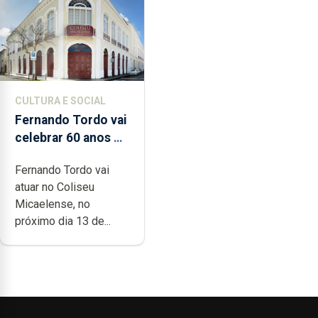
CULTURA E SOCIAL
Fernando Tordo vai
celebrar 60 anos de
carreira no Coliseu
Fernando Tordo vai
Micaelense
atuar no Coliseu
Micaelense, no
próximo dia 13 de...