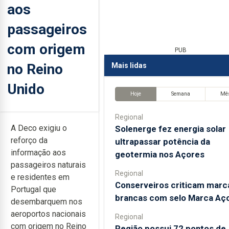
aos
passageiros
com origem
PUB
no Reino
Mais lidas
Unido
Hoje
Semana
Mê
Regional
A Deco exigiu o
Solenerge fez energia solar
reforço da
ultrapassar potência da
informação aos
geotermia nos Açores
passageiros naturais
Regional
e residentes em
Conserveiros criticam marc
Portugal que
brancas com selo Marca Aç
desembarquem nos
aeroportos nacionais
Regional
com origem no Reino
Região possui 72 pontos de