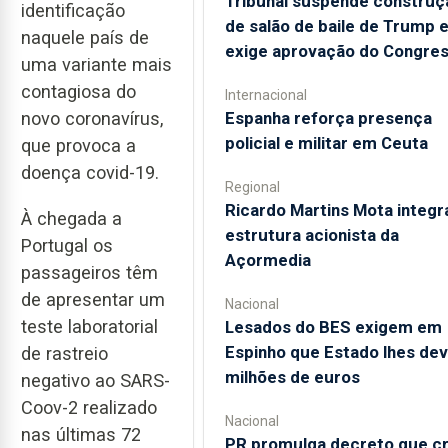
Tribunal suspende construç
identificação
de salão de baile de Trump 
naquele país de
exige aprovação do Congre
uma variante mais
contagiosa do
Internacional
Espanha reforça presença
novo coronavírus,
policial e militar em Ceuta
que provoca a
doença covid-19.
Regional
Ricardo Martins Mota integr
À chegada a
estrutura acionista da
Portugal os
Açormedia
passageiros têm
de apresentar um
Nacional
teste laboratorial
Lesados do BES exigem em
Espinho que Estado lhes dev
de rastreio
milhões de euros
negativo ao SARS-
Coov-2 realizado
Nacional
nas últimas 72
PR promulga decreto que cr