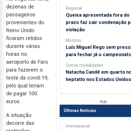
dezenas de
Regional
passageiros
Queixa apresentada fora do
prazo faz cair condenação p
provenientes do
violação
Reino Unido
ficaram retidos
Motores
durante várias
Luís Miguel Rego sem press
horas no
para fechar já o campeonat
aeroporto de Faro
Outras modalidades
para fazerem o
Natacha Candé em quarto n
teste da covid-19,
heptatlo nos Estados Unidos
pelo qual teriam
de pagar 100
euros.
PUB
Últimas Notícias
A situação
decorre das
Internacional
restrições