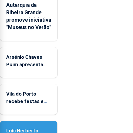
competências
Autarquia da
pessoais,
Ribeira Grande
emocionais
promove iniciativa
e
"Museus no Verão"
sociais
junto
das
crianças
Arsénio Chaves
Puim apresenta
obras na Biblioteca
de Vila do Porto
Vila do Porto
recebe festas em
honra de Nossa
Senhora da
Assunção
Luís Herberto