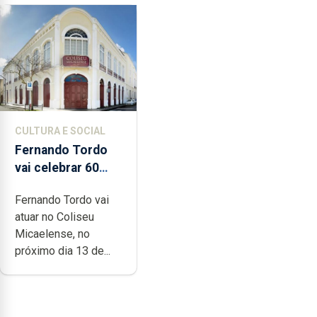
CULTURA E SOCIAL
Fernando Tordo
vai celebrar 60
anos de carreira
Fernando Tordo vai
no Coliseu
atuar no Coliseu
Micaelense
Micaelense, no
próximo dia 13 de...