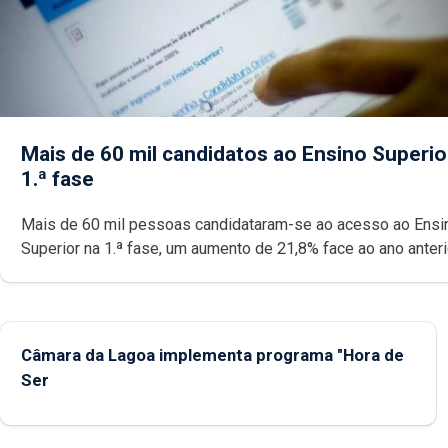
Mais de 60 mil candidatos ao Ensino Superio
1.ª fase
Mais de 60 mil pessoas candidataram-se ao acesso ao Ensi
Superior na 1.ª fase, um aumento de 21,8% face ao ano anteri
maior número de candidatos em 30 anos exceto durante a pa
Universidade dos Açores disponibiliza 665 vagas e tem dua
ofertas: a licenciatura em Biotecnologia e o mestrado em
Comunicação de Ciência.
Câmara da Lagoa implementa programa "Hora de
Ser