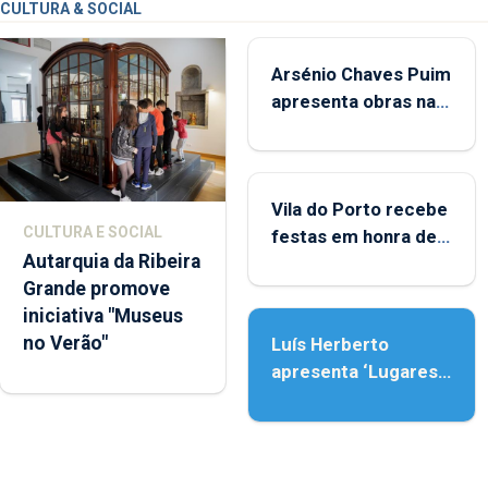
CULTURA & SOCIAL
Arsénio Chaves Puim
apresenta obras na
Biblioteca de Vila do
Porto
Vila do Porto recebe
CULTURA E SOCIAL
festas em honra de
Autarquia da Ribeira
Nossa Senhora da
Grande promove
Assunção
iniciativa "Museus
no Verão"
Luís Herberto
apresenta ‘Lugares
da Paisagem’