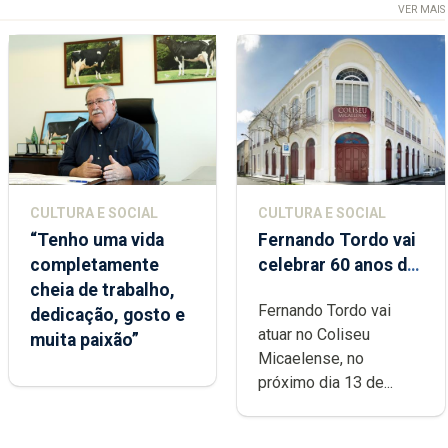
VER MAIS
CULTURA E SOCIAL
CULTURA E SOCIAL
“Tenho uma vida
Fernando Tordo vai
completamente
celebrar 60 anos de
cheia de trabalho,
carreira no Coliseu
Fernando Tordo vai
dedicação, gosto e
Micaelense
atuar no Coliseu
muita paixão”
Micaelense, no
próximo dia 13 de...