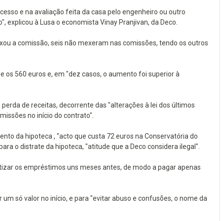
esso e na avaliação feita da casa pelo engenheiro ou outro
", explicou à Lusa o economista Vinay Pranjivan, da Deco.
ou a comissão, seis não mexeram nas comissões, tendo os outros
 os 560 euros e, em "dez casos, o aumento foi superior à
rda de receitas, decorrente das "alterações à lei dos últimos
issões no início do contrato".
to da hipoteca , "acto que custa 72 euros na Conservatória do
a o distrate da hipoteca, "atitude que a Deco considera ilegal".
rtizar os empréstimos uns meses antes, de modo a pagar apenas
um só valor no início, e para "evitar abuso e confusões, o nome da