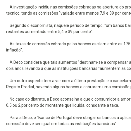
A investigação incidiu nas comissões cobradas na abertura do proc
técnico, tendo as comissões "variado entre menos 7,9 e 39 por cento
Segundo o economista, naquele período de tempo, "um banco baix
restantes aumentado entre 5,4 e 39 por cento".
As taxas de comissão cobrada pelos bancos oscilam entre os 175 e
inflação".
A Deco considera que tais aumentos "destinam-se a compensar a pe
dois anos, levando a que as instituições bancárias "aumentem as com
Um outro aspecto tem a ver com a última prestação e o cancelamen
Registo Predial, havendo alguns bancos a cobrarem uma comissão par
No caso do distrate, a Deco aconselha a que o consumidor a amo
0,5 ou 2 por cento do montante que liquida, consoante a taxa.
Para a Deco, o "Banco de Portugal deve obrigar os bancos a aplicar 
comissão deve ser igual em todas as instituições bancárias".