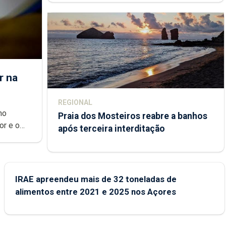
r na
REGIONAL
no
Praia dos Mosteiros reabre a banhos
or e o
após terceira interditação
ndemia.
s novas
IRAE apreendeu mais de 32 toneladas de
alimentos entre 2021 e 2025 nos Açores