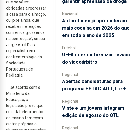
garantir apreensão da droga
que se vêem
obrigadas a regressar
Nacional
a casa para o almoço,
Autoridades já apreenderam
ou, pior ainda, que
recebem refeições
mais cocaína em 2026 do que
com erros grosseiros
em todo o ano de 2025
na confecção", critica
Jorge Amil Dias,
Futebol
especialista em
UEFA quer uniformizar revisõ
gastrenterologia da
do videoárbitro
Sociedade
Portuguesa de
Regional
Pediatria.
Abertas candidaturas para
De acordo com o
programa ESTAGIAR T, L e +
Ministério da
Educação, a
Regional
legislação prevê que
Vinte e um jovens integram
os estabelecimentos
edição de agosto do OTL
de ensino forneçam
dietas próprias a
Regional
alunos com restrições