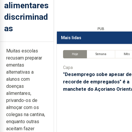
alimentares
discriminad
as
PUB
Mais lidas
Muitas escolas
Hoje
Semana
Mês
recusam preparar
ementas
Capa
alternativas a
"Desemprego sobe apesar de
alunos com
recorde de empregados" é a
doenças
manchete do Açoriano Orient
alimentares,
privando-os de
almoçar com os
colegas na cantina,
enquanto outras
aceitam fazer