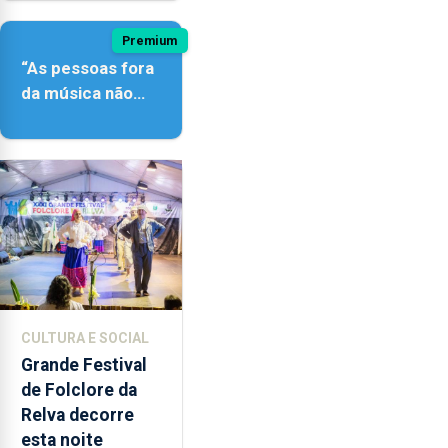
Premium
“As pessoas fora
da música não
têm a noção do
quão difícil é
produzir uma
música”
CULTURA E SOCIAL
Grande Festival
de Folclore da
Relva decorre
esta noite