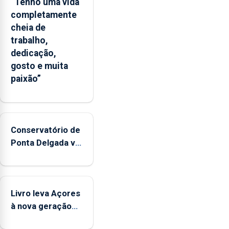
“Tenho uma vida
completamente
cheia de
trabalho,
dedicação,
gosto e muita
paixão”
Conservatório de
Ponta Delgada vai
contar com
novos
instrumentos
Livro leva Açores
à nova geração
açordescendente