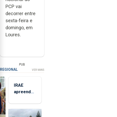
PCP vai
decorrer entre
sexta-feira e
domingo, em
Loures.
PUB
REGIONAL
VER MAIS
IRAE
apreendeu
mais de 32
toneladas
de