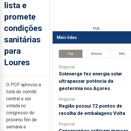
lista e
promete
condições
PUB
sanitárias
Mais lidas
para
Hoje
Semana
Mês
Loures
Regional
Solenerge fez energia solar
ultrapassar potência da
O PCP aprovou a
geotermia nos Açores
lista do comité
central a ser
Regional
Região possui 72 pontos de
votada no
congresso do
recolha de embalagens Volta
próximo fim de
Regional
semana e
Conserveiros criticam marcas