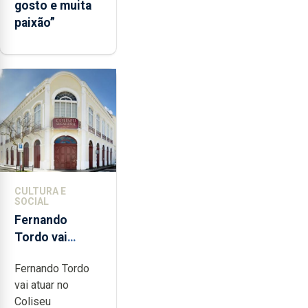
gosto e muita
paixão”
CULTURA E
SOCIAL
Fernando
Tordo vai
celebrar 60
Fernando Tordo
anos de
vai atuar no
carreira no
Coliseu
Coliseu