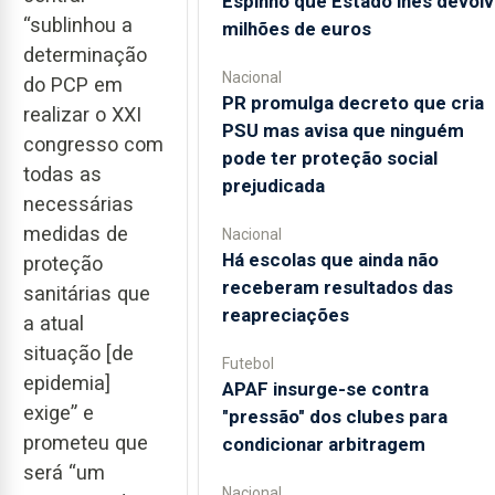
Espinho que Estado lhes devolv
“sublinhou a
milhões de euros
determinação
Nacional
do PCP em
PR promulga decreto que cria
realizar o XXI
PSU mas avisa que ninguém
congresso com
pode ter proteção social
todas as
prejudicada
necessárias
medidas de
Nacional
Há escolas que ainda não
proteção
receberam resultados das
sanitárias que
reapreciações
a atual
situação [de
Futebol
epidemia]
APAF insurge-se contra
exige” e
"pressão" dos clubes para
prometeu que
condicionar arbitragem
será “um
Nacional