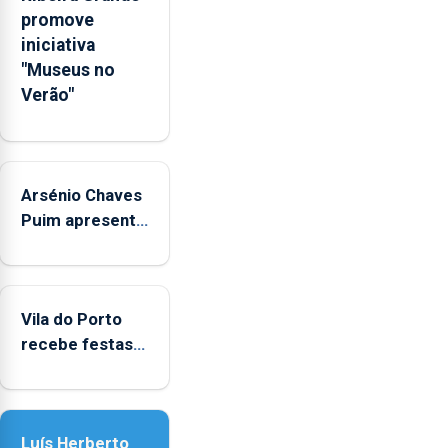
sociais
promove
junto
iniciativa
das
"Museus no
crianças
Verão"
Arsénio Chaves
Puim apresenta
obras na
Biblioteca de
Vila do Porto
Vila do Porto
recebe festas
em honra de
Nossa Senhora
da Assunção
Luís Herberto