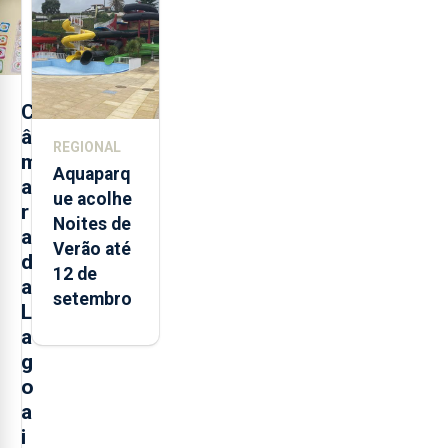
alimentos
entre
2021 e
2025 nos
Açores
C
â
REGIONAL
m
Aquaparq
a
ue acolhe
r
Noites de
a
Verão até
d
12 de
a
setembro
L
a
g
o
a
i