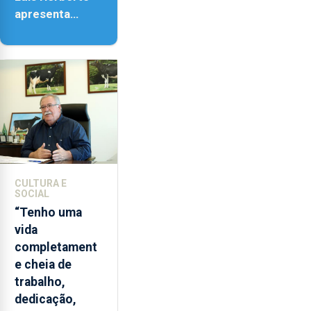
apresenta
‘Lugares da
Paisagem’
CULTURA E
SOCIAL
“Tenho uma
vida
completament
e cheia de
trabalho,
dedicação,