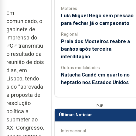
Motores
Em
Luís Miguel Rego sem pressão
comunicado, o
para fechar já o campeonato
gabinete de
Regional
imprensa do
Praia dos Mosteiros reabre a
PCP transmitiu
banhos após terceira
o resultado da
interditação
reunião de dois
Outras modalidades
dias, em
Natacha Candé em quarto no
Lisboa, tendo
heptatlo nos Estados Unidos
sido “aprovada
a proposta de
resolução
PUB
política a
Últimas Notícias
submeter ao
XXI Congresso,
Internacional
assim como a