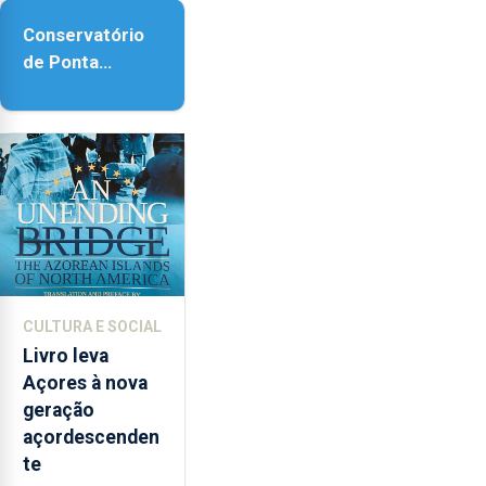
Conservatório
de Ponta
Delgada vai
contar com
novos
instrumentos
CULTURA E SOCIAL
Livro leva
Açores à nova
geração
açordescenden
te