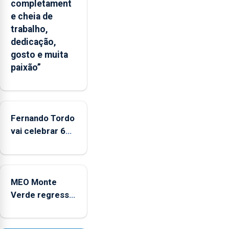
completament
um
e cheia de
“decréscimo
trabalho,
significativo”
dedicação,
da
gosto e muita
CPUE
paixão”
entre
2022
e
2025
Fernando Tordo
vai celebrar 60
anos de carreira
no Coliseu
Micaelense
MEO Monte
Verde regressa
com reforço da
acessibilidade