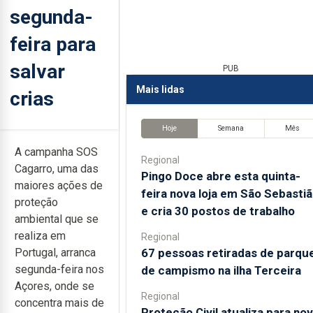
segunda-
feira para
salvar
PUB
Mais lidas
crias
Hoje
Semana
Mês
A campanha SOS
Regional
Cagarro, uma das
Pingo Doce abre esta quinta-
maiores ações de
feira nova loja em São Sebasti
proteção
e cria 30 postos de trabalho
ambiental que se
realiza em
Regional
67 pessoas retiradas de parqu
Portugal, arranca
segunda-feira nos
de campismo na ilha Terceira
Açores, onde se
Regional
concentra mais de
Proteção Civil atualiza para no