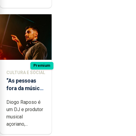
Premium
CULTURA E SOCIAL
“As pessoas
fora da música
não têm a
Diogo Raposo é
noção do quão
um DJ e produtor
difícil é
musical
produzir uma
açoriano,...
música”