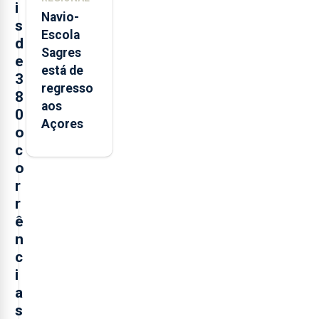
i
Navio-
s
Escola
d
Sagres
e
está de
3
regresso
8
aos
0
Açores
o
c
o
r
r
ê
n
c
i
a
s