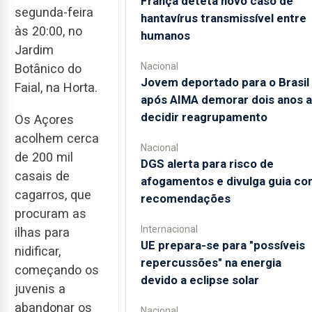
França deteta novo caso de
segunda-feira
hantavírus transmissível entre
às 20:00, no
humanos
Jardim
Nacional
Botânico do
Jovem deportado para o Brasil
Faial, na Horta.
após AIMA demorar dois anos a
decidir reagrupamento
Os Açores
acolhem cerca
Nacional
de 200 mil
DGS alerta para risco de
casais de
afogamentos e divulga guia co
cagarros, que
recomendações
procuram as
Internacional
ilhas para
UE prepara-se para "possíveis
nidificar,
repercussões" na energia
começando os
devido a eclipse solar
juvenis a
abandonar os
Nacional