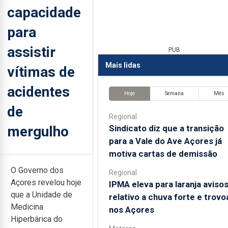
capacidade
para
assistir
PUB
Mais lidas
vítimas de
acidentes
Hoje
Semana
Mês
de
Regional
mergulho
Sindicato diz que a transição
para a Vale do Ave Açores já
motiva cartas de demissão
O Governo dos
Regional
Açores revelou hoje
IPMA eleva para laranja aviso
que a Unidade de
relativo a chuva forte e trov
Medicina
nos Açores
Hiperbárica do