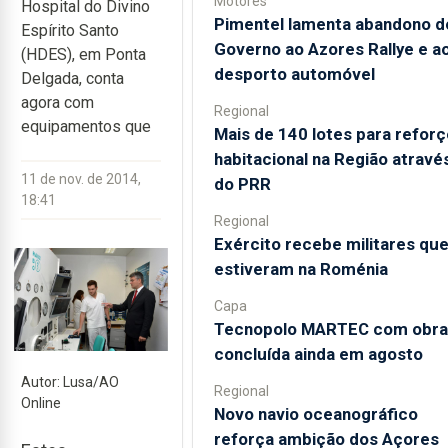
Motores
Hospital do Divino
Pimentel lamenta abandono d
Espírito Santo
Governo ao Azores Rallye e a
(HDES), em Ponta
desporto automóvel
Delgada, conta
agora com
Regional
equipamentos que
Mais de 140 lotes para reforç
habitacional na Região atravé
11 de nov. de 2014,
do PRR
18:41
Regional
Exército recebe militares qu
estiveram na Roménia
Capa
Tecnopolo MARTEC com obra
concluída ainda em agosto
Autor: Lusa/AO
Regional
Online
Novo navio oceanográfico
reforça ambição dos Açores