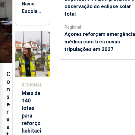
Navio-
observação do eclipse solar
Escola
total
Sagres
está de
Regional
regresso
Açores reforçam emergência
aos
médica com três novas
Açores
tripulações em 2027
C
o
REGIONAL
n
Mais de
s
140
e
lotes
r
para
v
reforço
a
habitaci
t