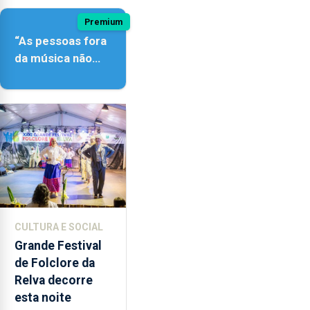
Premium
“As pessoas fora
da música não
têm a noção do
quão difícil é
produzir uma
música”
CULTURA E SOCIAL
Grande Festival
de Folclore da
Relva decorre
esta noite