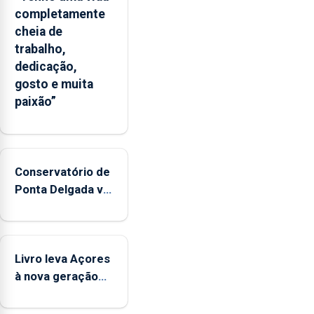
completamente
cheia de
trabalho,
dedicação,
gosto e muita
paixão”
Conservatório de
Ponta Delgada vai
contar com
novos
instrumentos
Livro leva Açores
à nova geração
açordescendente