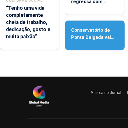
CULTURA E SOCIAL
regressa com
“Tenho uma vida
reforço da
completamente
acessibilidade
cheia de trabalho,
dedicação, gosto e
Conservatório de
muita paixão”
Ponta Delgada vai
contar com novos
instrumentos
Acerca do Jornal