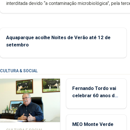
interditada devido “a contaminação microbiológica”, pela terceira vez
desde o início da época balnear
Aquaparque acolhe Noites de Verão até 12 de
setembro
CULTURA & SOCIAL
Fernando Tordo vai
celebrar 60 anos de
carreira no Coliseu
Micaelense
MEO Monte Verde