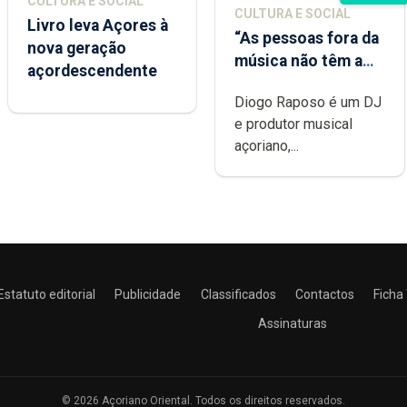
CULTURA E SOCIAL
CULTURA E SOCIAL
Livro leva Açores à
“As pessoas fora da
nova geração
música não têm a
açordescendente
noção do quão
Diogo Raposo é um DJ
difícil é produzir
e produtor musical
uma música”
açoriano,...
Estatuto editorial
Publicidade
Classificados
Contactos
Ficha
Assinaturas
© 2026 Açoriano Oriental. Todos os direitos reservados.