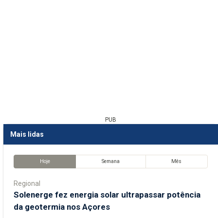
PUB
Mais lidas
Hoje
Semana
Mês
Regional
Solenerge fez energia solar ultrapassar potência
da geotermia nos Açores