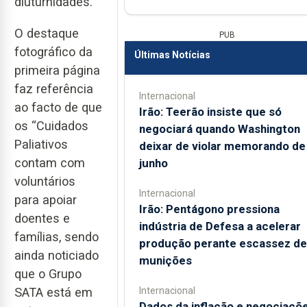
diuturnidades.
O destaque
PUB
fotográfico da
Últimas Notícias
primeira página
faz referência
Internacional
ao facto de que
Irão: Teerão insiste que só
os “Cuidados
negociará quando Washington
Paliativos
deixar de violar memorando de
contam com
junho
voluntários
Internacional
para apoiar
Irão: Pentágono pressiona
doentes e
indústria de Defesa a acelerar
famílias, sendo
produção perante escassez de
ainda noticiado
munições
que o Grupo
SATA está em
Internacional
Dados da inflação e negociaçõ