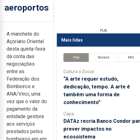
aeroportos
PUB
A manchete do
Mais lidas
Açoriano Oriental
desta quinta-feira
dá conta das
Hoje
Semana
Mês
negociações
entre as
Cultura e Social
“A arte requer estudo,
Federação dos
dedicação, tempo. A arte é
Bombeiros e
ANA/Vinci, uma
também uma forma de
vez que o valor do
conhecimento”
pagamento da
Capa
entidade gestora
DATAz recria Banco Condor pa
aos serviços
prever impactos no
prestados pelos
ecossistema
bombeiros em em