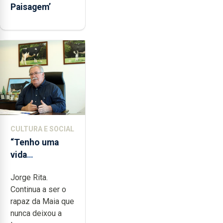
Paisagem’
CULTURA E SOCIAL
“Tenho uma
vida
completamente
Jorge Rita.
cheia de
Continua a ser o
trabalho,
rapaz da Maia que
dedicação,
nunca deixou a
gosto e muita