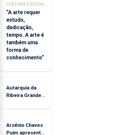
CULTURA E SOCIAL
“A arte requer
estudo,
dedicação,
tempo. A arte é
também uma
forma de
conhecimento”
Autarquia da
Ribeira Grande
promove
iniciativa
"Museus no
Arsénio Chaves
Verão"
Puim apresenta