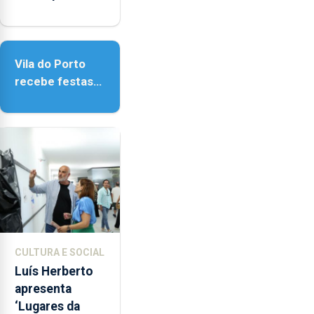
obras na
Biblioteca de
Vila do Porto
Vila do Porto
recebe festas
em honra de
Nossa Senhora
da Assunção
CULTURA E SOCIAL
Luís Herberto
apresenta
‘Lugares da