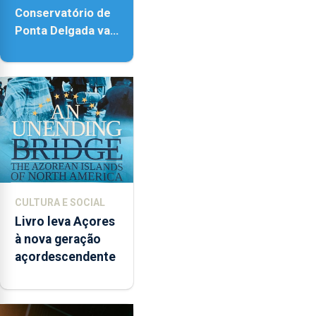
Conservatório de
Ponta Delgada vai
contar com novos
instrumentos
CULTURA E SOCIAL
Livro leva Açores
à nova geração
açordescendente