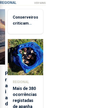
REGIONAL
VER MAIS
Conserveiros
criticam
marcas
brancas com
selo Marca
Açores
P
r
REGIONAL
a
Mais de 380
i
ocorrências
a
registadas
d
de apanha