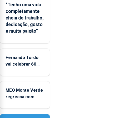
balnear
“Tenho uma vida
completamente
cheia de trabalho,
dedicação, gosto
e muita paixão”
Fernando Tordo
vai celebrar 60
anos de carreira
no Coliseu
Micaelense
MEO Monte Verde
regressa com
reforço da
acessibilidade