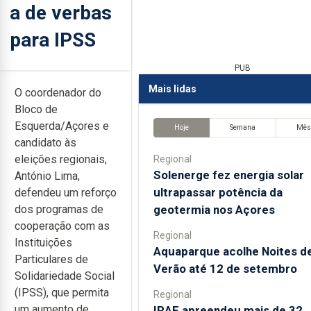
a de verbas
para IPSS
PUB
Mais lidas
O coordenador do
Bloco de
Esquerda/Açores e
Hoje
Semana
Mê
candidato às
eleições regionais,
Regional
Solenerge fez energia solar
António Lima,
ultrapassar potência da
defendeu um reforço
geotermia nos Açores
dos programas de
cooperação com as
Regional
Instituições
Aquaparque acolhe Noites d
Particulares de
Verão até 12 de setembro
Solidariedade Social
(IPSS), que permita
Regional
um aumento de
IRAE apreendeu mais de 32