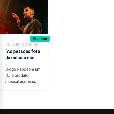
Premium
CULTURA E SOCIAL
“As pessoas fora
da música não
têm a noção do
Diogo Raposo é um
quão difícil é
DJ e produtor
produzir uma
musical açoriano,...
música”