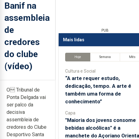
Banif na
assembleia
de
PUB
credores
Mais lidas
do clube
Hoje
Semana
Mês
(vídeo)
Cultura e Social
“A arte requer estudo,
dedicação, tempo. A arte é
O Tribunal de
também uma forma de
Ponta Delgada vai
conhecimento”
ser palco da
decisiva
Capa
assembleia de
"Maioria dos jovens consome
credores do Clube
bebidas alcoólicas" é a
Desportivo Santa
manchete do Açoriano Orienta