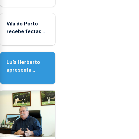
obras na
Biblioteca de Vila
do Porto
Vila do Porto
recebe festas
em honra de
Nossa Senhora
da Assunção
Luís Herberto
apresenta
‘Lugares da
Paisagem’