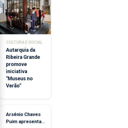
violência
doméstica,
através
da
promoção
de
CULTURA E SOCIAL
competências
Autarquia da
pessoais,
Ribeira Grande
emocionais
promove
e
iniciativa
sociais
"Museus no
junto
Verão"
das
crianças
Arsénio Chaves
Puim apresenta