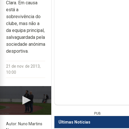
Clara. Em causa
está a
sobrevivência do
clube, mas não a
da equipa principal,
salvaguardada pela
sociedade anónima
desportiva.
21 de nov. de 2013,
10:00
PUB
Previous
Next
Últimas Notícias
Autor: Nuno Martins