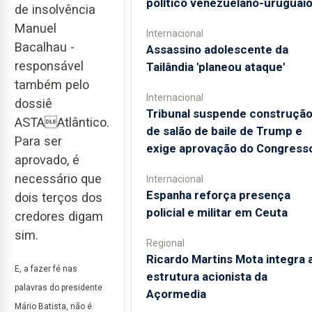
político venezuelano-uruguai
de insolvência
Manuel
Internacional
Bacalhau -
Assassino adolescente da
responsável
Tailândia 'planeou ataque'
também pelo
Internacional
dossiê
Tribunal suspende construçã
ASTAAtlântico.
de salão de baile de Trump e
Para ser
exige aprovação do Congress
aprovado, é
necessário que
Internacional
Espanha reforça presença
dois terços dos
policial e militar em Ceuta
credores digam
sim.
Regional
Ricardo Martins Mota integra 
E, a fazer fé nas
estrutura acionista da
palavras do presidente
Açormedia
Mário Batista, não é