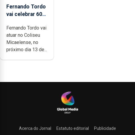
Fernando Tordo
vai celebrar 60
anos de carreira
Fernando Tordo vai
no Coliseu
atuar no Coliseu
Micaelense
Micaelense, no
próximo dia 13 de...
Acerca do Jornal
Estatuto editorial
Publicidade