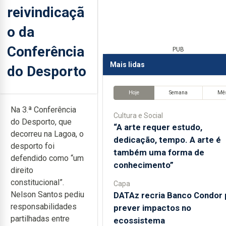
reivindicaçã
o da
Conferência
PUB
Mais lidas
do Desporto
Hoje
Semana
Mê
Na 3.ª Conferência
Cultura e Social
do Desporto, que
“A arte requer estudo,
decorreu na Lagoa, o
dedicação, tempo. A arte é
desporto foi
também uma forma de
defendido como “um
conhecimento”
direito
constitucional”.
Capa
Nelson Santos pediu
DATAz recria Banco Condor 
responsabilidades
prever impactos no
partilhadas entre
ecossistema