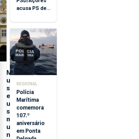
PSD/Açores
acusa PS de
"posição
contraditória"
sobre
evolução
turística
M
u
REGIONAL
s
Polícia
e
Marítima
u
comemora
s
107.º
m
aniversário
u
em Ponta
n
Delgada