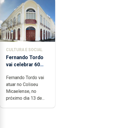
CULTURA E SOCIAL
Fernando Tordo
vai celebrar 60
anos de carreira
Fernando Tordo vai
no Coliseu
atuar no Coliseu
Micaelense
Micaelense, no
próximo dia 13 de...