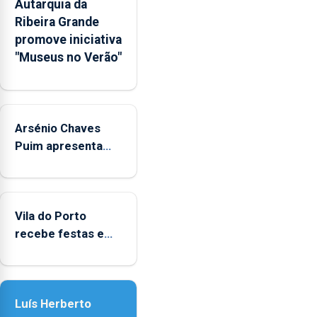
Autarquia da
na
Ribeira Grande
Rede
promove iniciativa
Municipal
"Museus no Verão"
de
Museus
aos
sábados
Arsénio Chaves
durante
o
Puim apresenta
mês
obras na Biblioteca
de
de Vila do Porto
agosto,
entre
Vila do Porto
as
recebe festas em
14h00
honra de Nossa
e
Senhora da
as
Assunção
18h00.
Luís Herberto