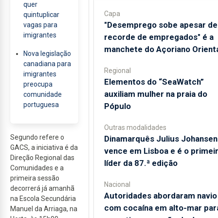
quer
Capa
quintuplicar
"Desemprego sobe apesar de
vagas para
imigrantes
recorde de empregados" é a
manchete do Açoriano Orient
Nova legislação
canadiana para
Regional
imigrantes
​Elementos do “SeaWatch”
preocupa
auxiliam mulher na praia do
comunidade
portuguesa
Pópulo
Outras modalidades
Segundo refere o
Dinamarquês Julius Johansen
GACS, a iniciativa é da
vence em Lisboa e é o primei
Direção Regional das
líder da 87.ª edição
Comunidades e a
primeira sessão
Nacional
decorrerá já amanhã
Autoridades abordaram navio
na Escola Secundária
com cocaína em alto-mar par
Manuel da Arriaga, na