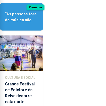
Premium
“As pessoas fora
da música não
têm a noção do
quão difícil é
produzir uma
música”
CULTURA E SOCIAL
Grande Festival
de Folclore da
Relva decorre
esta noite