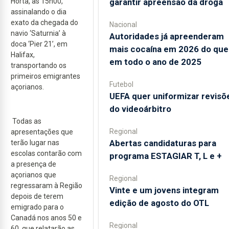
Horta, às 15h00,
garantir apreensão da droga
assinalando o dia
exato da chegada do
Nacional
navio ‘Saturnia’ à
Autoridades já apreenderam
doca ‘Pier 21’, em
mais cocaína em 2026 do que
Halifax,
em todo o ano de 2025
transportando os
primeiros emigrantes
Futebol
açorianos.
UEFA quer uniformizar revisõ
do videoárbitro
Todas as
Regional
apresentações que
Abertas candidaturas para
terão lugar nas
escolas contarão com
programa ESTAGIAR T, L e +
a presença de
açorianos que
Regional
regressaram à Região
Vinte e um jovens integram
depois de terem
edição de agosto do OTL
emigrado para o
Canadá nos anos 50 e
Regional
60, que relatarão as