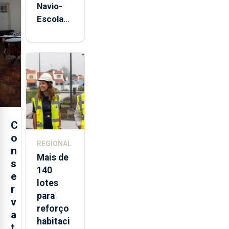
Navio-
Escola
Sagres
está de
regresso
aos
Açores
C
o
REGIONAL
n
Mais de
s
140
e
lotes
r
para
v
reforço
a
habitaci
t