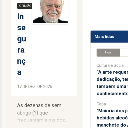
OPINIÃO
In
se
gu
Mais lidas
ra
Hoje
nç
Cultura e Social
a
“A arte reque
dedicação, te
também uma 
17 DE DEZ. DE 2025
conhecimento
Capa
As dezenas de sem
"Maioria dos 
abrigo (?) que
bebidas alcoól
frequentam a rua dos
manchete do A
Manaias para refeições