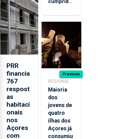
cumprida:
militares
açorianos
regressam
após
missão na
Roménia
PRR
financia
Premium
767
REGIONAL
respost
Maioria
as
dos
habitaci
jovens de
onais
quatro
nos
ilhas dos
Açores
Açores já
com
consumiu