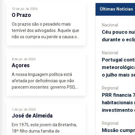
aquela história duma jovem...
Últimas Notícias
15 de jul. de 2026
O Prazo
Os prazos são o pesadelo mais
Nacional
temível dos advogados. Aquele que
Céu pouco nu
não os cumpra ou perde a causa ou
durante o ecli
é multado.
Mais de sessenta anos de
Nacional
advocacia eram para já me terem
Portugal cont
8 de jul. de 2026
calejado o suficiente para não...
Açores
meteorológica
o julho mais 
A nossa linguagem política está
afetada por deficiências que não
parecem inocentes: governo PSD,
Regional
região, presidente do PS regional,...
PRR financia 
habitacionais
investimento
1 de jul. de 2026
José de Almeida
Regional
Em 1975, este jovem da Bretanha,
Missão cumpri
18º filho duma família de