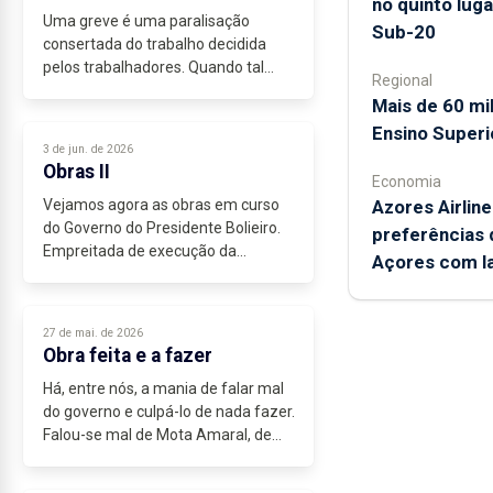
no quinto luga
Uma greve é uma paralisação
Sub-20
consertada do trabalho decidida
pelos trabalhadores. Quando tal
Regional
paralisação é decidida pelos
Mais de 60 mi
patrões, chama-se lockout. Trata-se
Ensino Superio
de formas de luta entre as partes
3 de jun. de 2026
para obrigarem...
Obras II
Economia
Azores Airline
Vejamos agora as obras em curso
do Governo do Presidente Bolieiro.
preferências 
Empreitada de execução da
Açores com l
variante à cidade da Horta - 2ª fase ,
14 milhões, acessibilidade,
mobilidade e segurança rodoviárias
27 de mai. de 2026
-Ligação,...
Obra feita e a fazer
Há, entre nós, a mania de falar mal
do governo e culpá-lo de nada fazer.
Falou-se mal de Mota Amaral, de
César, de Vasco Cordeiro e, agora,
chegou a vez de Bolieiro.