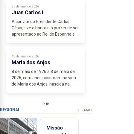
Claro que as pessoas se
20 de mai. de 2026
esquecem...
Juan Carlos I
A convite do Presidente Carlos
César, tive a honra e o prazer de ser
apresentado ao Rei de Espanha e à
Rainha Sofia, filha do Rei da Grécia,
aquando do banquete que, no
sumptuoso Palácio de Santana,...
13 de mai. de 2026
Maria dos Anjos
8 de maio de 1926 a 8 de maio de
2026, cem anos passaram na vida
de Maria dos Anjos, nascida na
freguesia de S. Pedro da nossa
cidade e hoje residente na de S.
José. É a primeira pessoa que
PUB
conheci...
REGIONAL
VER MAIS
Missão