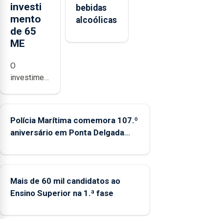
investi
bebidas
mento
alcoólicas
de 65
ME
O
investimento
em
habitação
financiado
Polícia Marítima comemora 107.º
pelo Plano
aniversário em Ponta Delgada
de
entre os dias 5 e 13 de setembro
Recuperação
e
Resiliência
Mais de 60 mil candidatos ao
(PRR) nos
Ensino Superior na 1.ª fase
Açores
ronda os
65 milhões