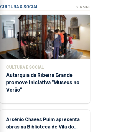
de euros e
CULTURA & SOCIAL
VER MAIS
abrange
767
respostas
habitacionais,
anunciou o
Governo
Regional.
CULTURA E SOCIAL
Autarquia da Ribeira Grande
promove iniciativa "Museus no
Verão"
Arsénio Chaves Puim apresenta
obras na Biblioteca de Vila do