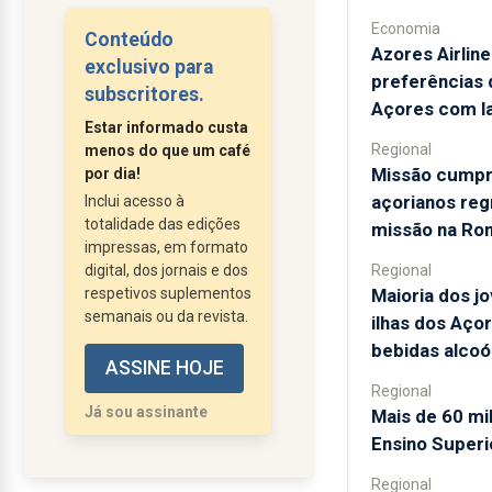
gratuitas estão
Economia
Conteúdo
Azores Airline
permanentemente a
exclusivo para
preferências 
criar problemas entre
subscritores.
Açores com l
si, com os moradores e
Estar informado custa
com os peões que ali
Regional
menos do que um café
circulam.
Missão cumpri
por dia!
Enquanto esperam pela
açorianos re
Inclui acesso à
totalidade das edições
chegada da comida,
missão na Ro
impressas, em formato
tudo conspurcam e
digital, dos jornais e dos
Regional
deram agora para se
respetivos suplementos
Maioria dos j
meter com as que são
semanais ou da revista.
ilhas dos Aço
de mais idade e mais
bebidas alcoó
ASSINE HOJE
frágeis criando um
Regional
ambiente de terror com
Já sou assinante
Mais de 60 mi
gritos e palavrões do
Ensino Superio
mais baixo jaez.
Não...
Regional