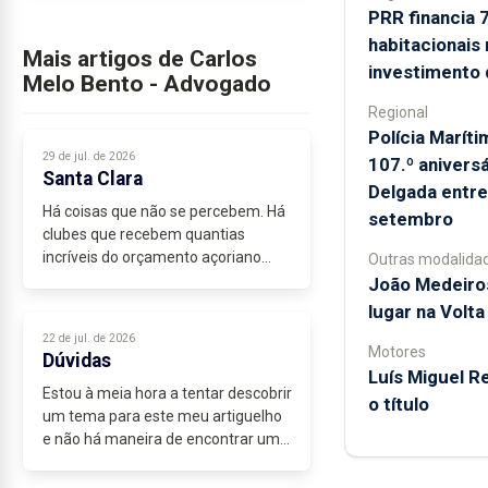
PRR financia 
habitacionais
Mais artigos de Carlos
investimento
Melo Bento - Advogado
Regional
Polícia Marí
29 de jul. de 2026
107.º anivers
Santa Clara
Delgada entre
Há coisas que não se percebem. Há
setembro
clubes que recebem quantias
incríveis do orçamento açoriano
Outras modalida
para participarem nos
João Medeiro
campeonatos...
lugar na Volta
22 de jul. de 2026
Motores
Dúvidas
Luís Miguel R
Estou à meia hora a tentar descobrir
o título
um tema para este meu artiguelho
e não há maneira de encontrar um
que me agrade, nestas vésperas de
férias. Ainda pensei divagar sobre