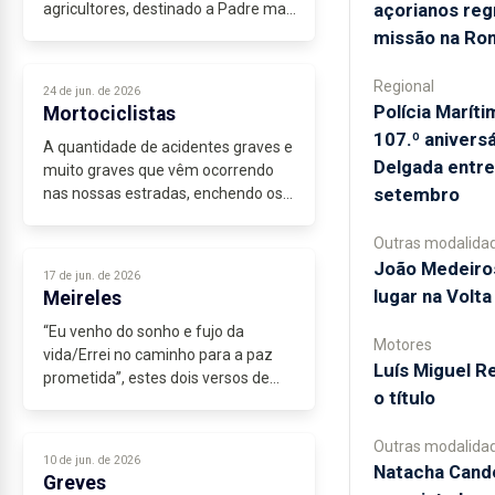
açorianos re
agricultores, destinado a Padre mas
licenciado em História e casado com
missão na Ro
a bela filha do Médico da terra onde
nascera, cumpriu o serviço militar...
Regional
24 de jun. de 2026
Polícia Marí
Mortociclistas
107.º anivers
A quantidade de acidentes graves e
Delgada entre
muito graves que vêm ocorrendo
setembro
nas nossas estradas, enchendo os
nossos hospitais e cemitérios de
vítimas das manobras impróprias e
Outras modalida
perigosas, tem de obrigar-nos...
João Medeiro
17 de jun. de 2026
lugar na Volta
Meireles
“Eu venho do sonho e fujo da
Motores
vida/Errei no caminho para a paz
Luís Miguel R
prometida”, estes dois versos de
o título
Natália Correia são a definição
dum...
Outras modalida
10 de jun. de 2026
Natacha Candé
Greves