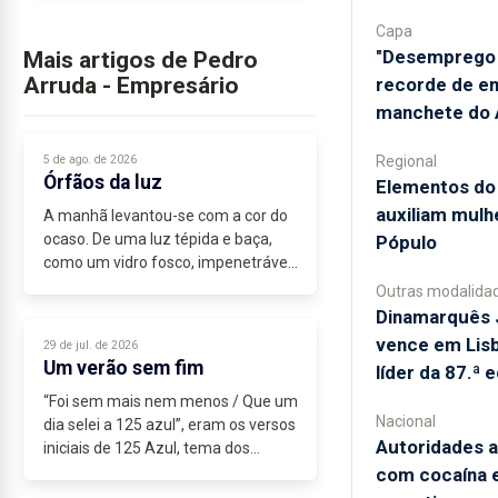
Capa
"Desemprego 
Mais artigos de Pedro
Arruda - Empresário
recorde de e
manchete do A
5 de ago. de 2026
Regional
Órfãos da luz
​Elementos d
auxiliam mulhe
A manhã levantou-se com a cor do
ocaso. De uma luz tépida e baça,
Pópulo
como um vidro fosco, impenetrável
ao olhar. Um nevoeiro espesso
Outras modalida
cobria o horizonte, num prenúncio
Dinamarquês 
de chuva. Esse sinistro nevoeiro de...
vence em Lisb
29 de jul. de 2026
Um verão sem fim
líder da 87.ª 
“Foi sem mais nem menos / Que um
Nacional
dia selei a 125 azul”, eram os versos
Autoridades 
iniciais de 125 Azul, tema dos
Trovante, escrito por Luís...
com cocaína 