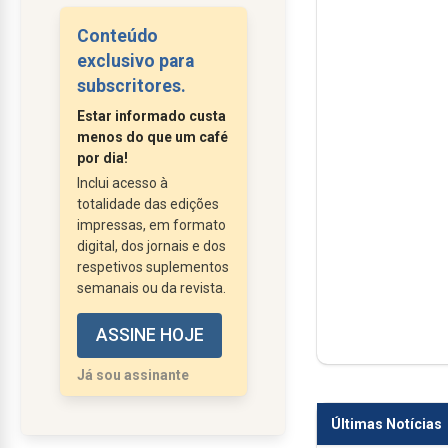
Noutras, a torrente de
Conteúdo
factos é tal que a
exclusivo para
verdadeira dificuldade
subscritores.
está em escolher por
Estar informado custa
onde deixar cair a pena.
menos do que um café
Na política regional, a
por dia!
novela prossegue
Inclui acesso à
totalidade das edições
excitante. Entrevistas e
impressas, em formato
contraentrevistas
digital, dos jornais e dos
alimentam parangonas.
respetivos suplementos
Esgrimem-se
semanais ou da revista.
argumentos para todos
ASSINE HOJE
os gostos, desde os
que passam certidão
Já sou assinante
de óbito à coligação...
Últimas Notícias