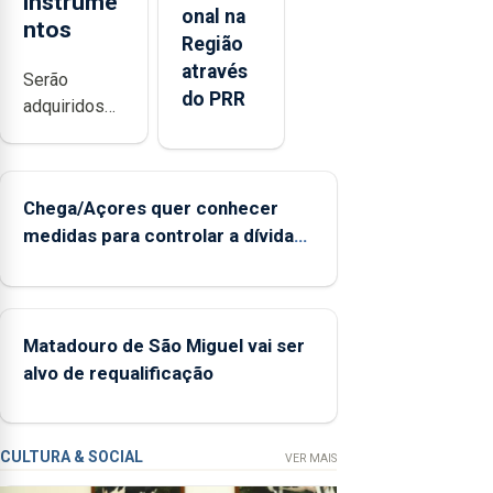
instrume
onal na
ntos
Região
através
Serão
do PRR
adquiridos
instrumentos
de sopro,
uma harpa,
Chega/Açores quer conhecer
tímpanos e
medidas para controlar a dívida
estrados,
pública regional
permitindo
reforçar as
condições
de ensino da
Matadouro de São Miguel vai ser
instituição
alvo de requalificação
CULTURA & SOCIAL
VER MAIS