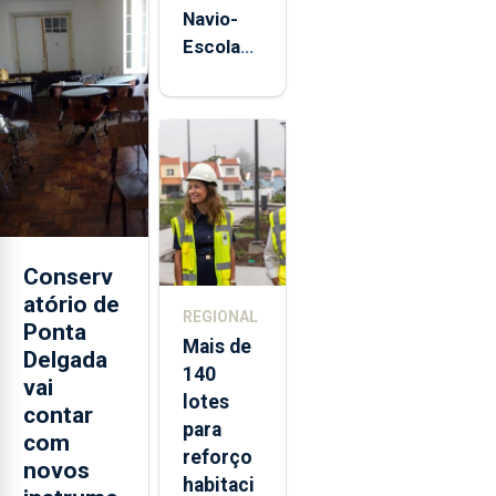
Navio-
Escola
Sagres
está de
regresso
aos
Açores
Conserv
atório de
REGIONAL
Ponta
Mais de
Delgada
140
vai
lotes
contar
para
com
reforço
novos
habitaci