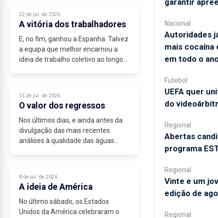
garantir apre
22 de jul. de 2026
A vitória dos trabalhadores
Nacional
Autoridades 
E, no fim, ganhou a Espanha. Talvez
mais cocaína
a equipa que melhor encarnou a
em todo o an
ideia de trabalho coletivo ao longo
de todo o Mundial. A Espanha
demonstrou que o futebol continua
Futebol
a ser um jogo de onze contra
UEFA quer uni
15 de jul. de 2026
onze,...
do videoárbit
O valor dos regressos
Nos últimos dias, e ainda antes da
Regional
divulgação das mais recentes
Abertas candi
análises à qualidade das águas
programa ESTA
balneares, São Miguel voltou a
assistir ao encerramento de duas
Regional
zonas balneares por decisão das
8 de jul. de 2026
Vinte e um jo
autoridades...
A ideia de América
edição de ago
No último sábado, os Estados
Unidos da América celebraram o
Regional