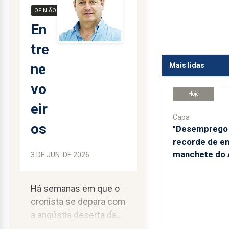
OPINIÃO
En
tre
ne
Mais lidas
vo
Hoje
eir
Capa
os
"Desemprego 
recorde de e
manchete do A
3 DE JUN. DE 2026
Há semanas em que o
cronista se depara com
a angústia deserta da
página em branco.