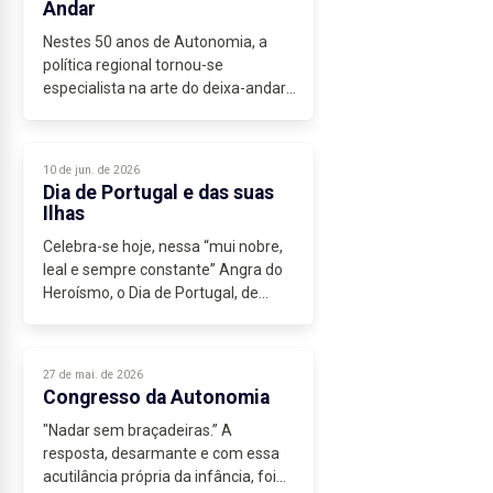
Andar
Nestes 50 anos de Autonomia, a
política regional tornou-se
especialista na arte do deixa-andar.
Durante décadas fomos
construindo...
10 de jun. de 2026
Dia de Portugal e das suas
Ilhas
Celebra-se hoje, nessa “mui nobre,
leal e sempre constante” Angra do
Heroísmo, o Dia de Portugal, de
Camões e das Comunidades
Portuguesas. A data que já foi o Dia
da Raça e, antes disso, bandeira
27 de mai. de 2026
republicana...
Congresso da Autonomia
"Nadar sem braçadeiras.” A
resposta, desarmante e com essa
acutilância própria da infância, foi