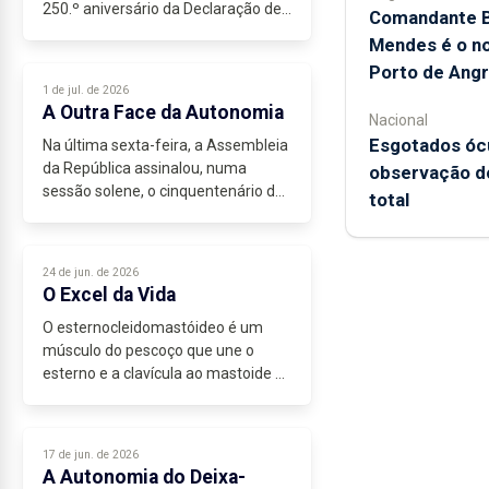
250.º aniversário da Declaração de
Comandante B
Independência. Mais do que um
Mendes é o no
marco...
Porto de Angr
1 de jul. de 2026
A Outra Face da Autonomia
Nacional
Esgotados ócu
Na última sexta-feira, a Assembleia
da República assinalou, numa
observação do
sessão solene, o cinquentenário das
total
primeiras eleições regionais e da
instalação dos parlamentos dos
Açores e da Madeira. Numa
24 de jun. de 2026
cerimónia...
O Excel da Vida
O esternocleidomastóideo é um
músculo do pescoço que une o
esterno e a clavícula ao mastoide do
osso temporal, sendo a sua
contratura muitas vezes
responsável pelo vulgar torcicolo. O
17 de jun. de 2026
nome ganhou...
A Autonomia do Deixa-