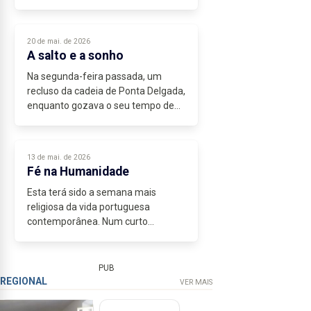
dada por um aluno da Escola Novas
Rotas a Luís Banrezes, uma das
caras do Festival Tremor, um dos
20 de mai. de 2026
mais...
A salto e a sonho
Na segunda-feira passada, um
recluso da cadeia de Ponta Delgada,
enquanto gozava o seu tempo de
pátio, apoiou-se nas paredes do
ginásio e, galgando o muro, saltou
por entre os buracos da rede mal
13 de mai. de 2026
remediada...
Fé na Humanidade
Esta terá sido a semana mais
religiosa da vida portuguesa
contemporânea. Num curto
intervalo de dias coincidiram, mais
uma vez, as duas maiores
manifestações de fé popular do
PUB
país: o Senhor Santo Cristo...
REGIONAL
VER MAIS