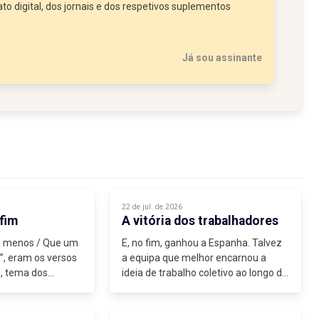
to digital, dos jornais e dos respetivos suplementos
Já sou assinante
22 de jul. de 2026
fim
A vitória dos trabalhadores
m menos / Que um
E, no fim, ganhou a Espanha. Talvez
l”, eram os versos
a equipa que melhor encarnou a
l, tema dos
ideia de trabalho coletivo ao longo de
r Luís...
todo o Mundial. A Espanha
demonstrou que o futebol continua a
ser um jogo de onze contra onze,...