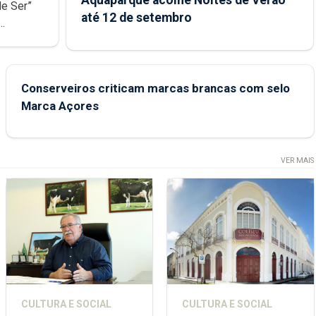
Aquaparque acolhe Noites de Verão
de Ser”
até 12 de setembro
junto das
Conserveiros criticam marcas brancas com selo
Marca Açores
VER MAIS
CULTURA E SOCIAL
CULTURA E SOCIAL