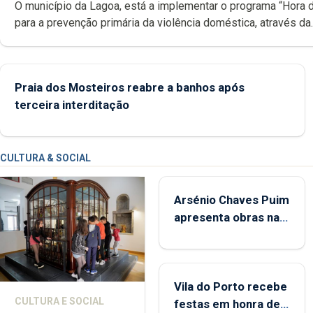
O município da Lagoa, está a implementar o programa “Hora 
para a prevenção primária da violência doméstica, através da
promoção de competências pessoais, emocionais e sociais 
crianças
Praia dos Mosteiros reabre a banhos após
terceira interditação
CULTURA & SOCIAL
Arsénio Chaves Puim
apresenta obras na
Biblioteca de Vila do
Porto
Vila do Porto recebe
CULTURA E SOCIAL
festas em honra de