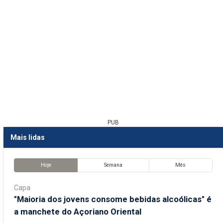
PUB
Mais lidas
Hoje
Semana
Mês
Capa
"Maioria dos jovens consome bebidas alcoólicas" é
a manchete do Açoriano Oriental