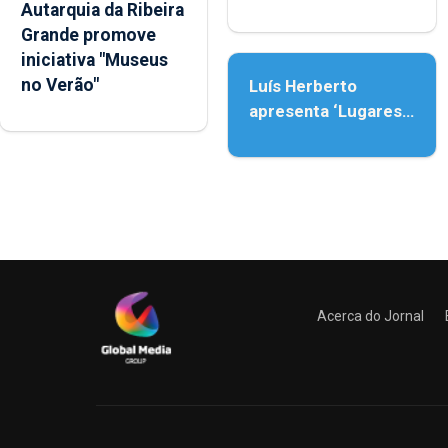
Autarquia da Ribeira
Nossa Senhora da
Grande promove
Assunção
iniciativa "Museus
no Verão"
Luís Herberto
apresenta ‘Lugares
da Paisagem’
Acerca do Jornal