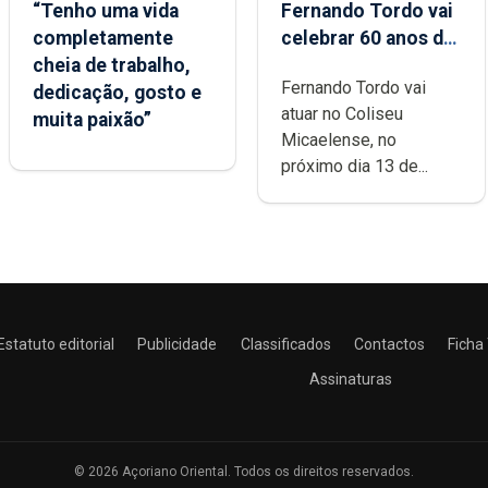
“Tenho uma vida
Fernando Tordo vai
completamente
celebrar 60 anos de
cheia de trabalho,
carreira no Coliseu
Fernando Tordo vai
dedicação, gosto e
Micaelense
atuar no Coliseu
muita paixão”
Micaelense, no
próximo dia 13 de...
Estatuto editorial
Publicidade
Classificados
Contactos
Ficha
Assinaturas
© 2026 Açoriano Oriental. Todos os direitos reservados.