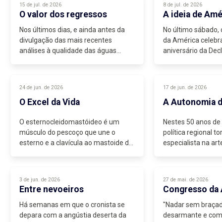
15 de jul. de 2026
8 de jul. de 2026
O valor dos regressos
A ideia de Amé
Nos últimos dias, e ainda antes da
No último sábado, 
divulgação das mais recentes
da América celebr
análises à qualidade das águas
aniversário da Dec
balneares, São Miguel voltou a
Independência. Ma
assistir ao encerramento de duas
marco...
zonas balneares por decisão das
24 de jun. de 2026
17 de jun. de 2026
autoridades...
O Excel da Vida
A Autonomia d
O esternocleidomastóideo é um
Nestes 50 anos de
músculo do pescoço que une o
política regional t
esterno e a clavícula ao mastoide do
especialista na art
osso temporal, sendo a sua
Durante décadas 
contratura muitas vezes
construindo...
responsável pelo vulgar torcicolo. O
3 de jun. de 2026
27 de mai. de 2026
nome ganhou...
Entre nevoeiros
Congresso da
Há semanas em que o cronista se
"Nadar sem braçade
depara com a angústia deserta da
desarmante e com 