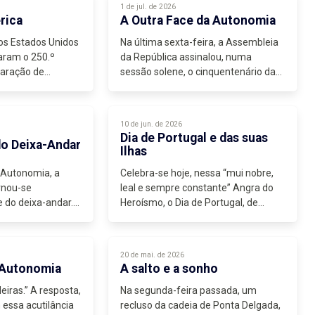
1 de jul. de 2026
rica
A Outra Face da Autonomia
os Estados Unidos
Na última sexta-feira, a Assembleia
aram o 250.º
da República assinalou, numa
laração de
sessão solene, o cinquentenário das
is do que um
primeiras eleições regionais e da
instalação dos parlamentos dos
Açores e da Madeira. Numa
10 de jun. de 2026
cerimónia...
Dia de Portugal e das suas
o Deixa-Andar
Ilhas
 Autonomia, a
Celebra-se hoje, nessa “mui nobre,
ornou-se
leal e sempre constante” Angra do
e do deixa-andar.
Heroísmo, o Dia de Portugal, de
fomos
Camões e das Comunidades
Portuguesas. A data que já foi o Dia
da Raça e, antes disso, bandeira
20 de mai. de 2026
republicana...
 Autonomia
A salto e a sonho
iras.” A resposta,
Na segunda-feira passada, um
essa acutilância
recluso da cadeia de Ponta Delgada,