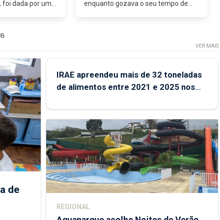
, foi dada por um
enquanto gozava o seu tempo de
vas Rotas a Luís
pátio, apoiou-se nas paredes do
caras do Festival
ginásio e, galgando o muro, saltou
s...
por entre os buracos da rede mal
UB
remediada...
VER MAIS
IRAE apreendeu mais de 32 toneladas
de alimentos entre 2021 e 2025 nos
Açores
a de
REGIONAL