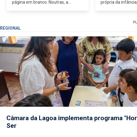
página em branco. Noutras, a
própria da infância
torrente de factos é tal que a
aluno da Escola No
verdadeira dificuldade está em
Banrezes, uma das 
escolher por onde deixar cair a pena.
Tremor, um dos mai
P
Na...
REGIONAL
Câmara da Lagoa implementa programa "Hor
Ser