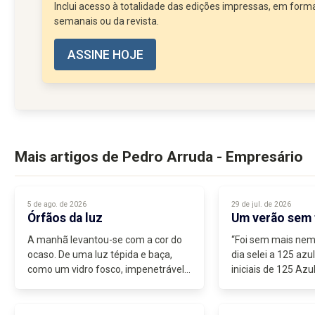
Inclui acesso à totalidade das edições impressas, em forma
semanais ou da revista.
ASSINE HOJE
Mais artigos de Pedro Arruda - Empresário
5 de ago. de 2026
29 de jul. de 2026
Órfãos da luz
Um verão sem 
A manhã levantou-se com a cor do
“Foi sem mais ne
ocaso. De uma luz tépida e baça,
dia selei a 125 azu
como um vidro fosco, impenetrável
iniciais de 125 Azu
ao olhar. Um nevoeiro espesso cobria
Trovante, escrito po
o horizonte, num prenúncio de
chuva. Esse sinistro nevoeiro de...