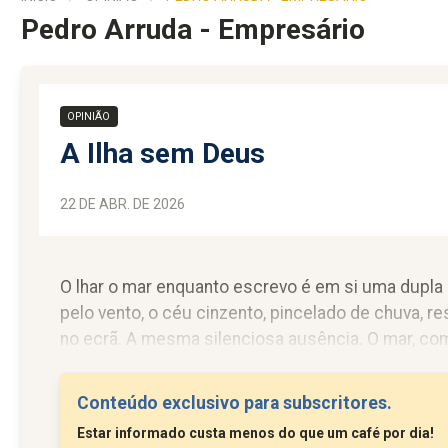
Pedro Arruda - Empresário
OPINIÃO
A Ilha sem Deus
22 DE ABR. DE 2026
O lhar o mar enquanto escrevo é em si uma dupla 
pelo vento, o céu cinzento, pincelado de chuva,
no ecrã. A mesma silenciosa ausência. O mar, como
mesma força com que expulsa e castiga. São as..
Conteúdo exclusivo para subscritores.
Estar informado custa menos do que um café por dia!