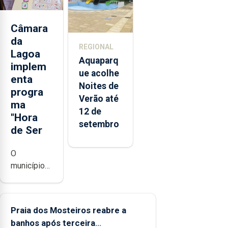
2025 nos
Açores
Câmara
da
REGIONAL
Lagoa
Aquaparq
implem
ue acolhe
enta
Noites de
progra
Verão até
ma
12 de
"Hora
setembro
de Ser
O
município
da Lagoa,
está a
implementar
Praia dos Mosteiros reabre a
o programa
banhos após terceira
“Hora de