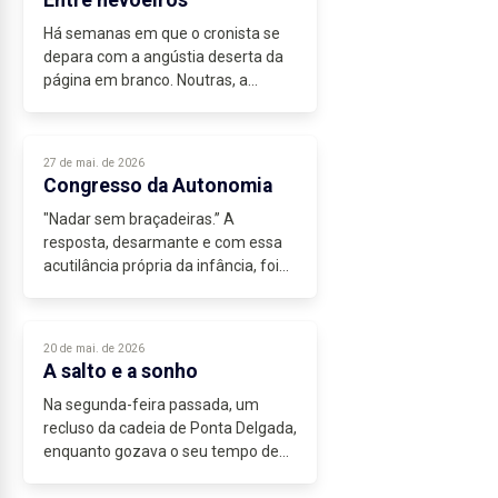
Há semanas em que o cronista se
depara com a angústia deserta da
página em branco. Noutras, a
torrente de factos é tal que a
verdadeira dificuldade está em
escolher por onde deixar cair a
27 de mai. de 2026
pena.
Congresso da Autonomia
Na...
"Nadar sem braçadeiras.” A
resposta, desarmante e com essa
acutilância própria da infância, foi
dada por um aluno da Escola Novas
Rotas a Luís Banrezes, uma das
caras do Festival Tremor, um dos
20 de mai. de 2026
mais...
A salto e a sonho
Na segunda-feira passada, um
recluso da cadeia de Ponta Delgada,
enquanto gozava o seu tempo de
pátio, apoiou-se nas paredes do