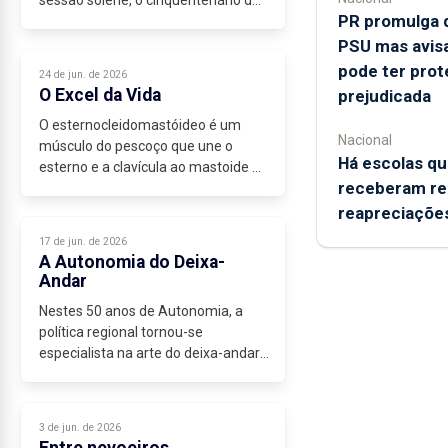
sessão solene, o cinquentenário das
PR promulga d
primeiras eleições regionais e da
instalação dos parlamentos dos
PSU mas avis
Açores e da Madeira. Numa
pode ter prot
24 de jun. de 2026
cerimónia...
O Excel da Vida
prejudicada
O esternocleidomastóideo é um
Nacional
músculo do pescoço que une o
Há escolas qu
esterno e a clavícula ao mastoide do
receberam re
osso temporal, sendo a sua
contratura muitas vezes
reapreciaçõe
responsável pelo vulgar torcicolo. O
17 de jun. de 2026
nome ganhou...
A Autonomia do Deixa-
Andar
Nestes 50 anos de Autonomia, a
política regional tornou-se
especialista na arte do deixa-andar.
Durante décadas fomos
construindo...
3 de jun. de 2026
Entre nevoeiros