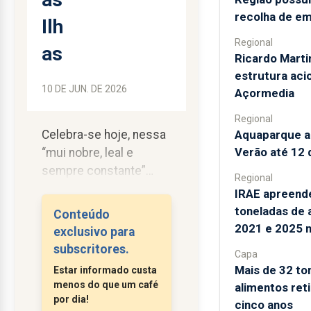
recolha de em
Ilh
Regional
as
Ricardo Marti
estrutura aci
10 DE JUN. DE 2026
Açormedia
Regional
Celebra-se hoje, nessa
Aquaparque a
Verão até 12
“mui nobre, leal e
sempre constante”
Regional
Angra do Heroísmo, o
IRAE apreend
Dia de Portugal, de
toneladas de 
Conteúdo
Camões e das
2021 e 2025 
exclusivo para
Comunidades
subscritores.
Capa
Portuguesas. A data
Mais de 32 to
Estar informado custa
que já foi o Dia da Raça
menos do que um café
alimentos ret
e, antes disso, bandeira
por dia!
cinco anos