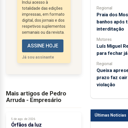
republicana contra a
Inclui acesso à
Regional
totalidade das edições
monarquia pela mão do
Praia dos Mos
impressas, em formato
nosso muito ponta-
digital, dos jornais e dos
banhos após t
delgadense Teófilo
respetivos suplementos
interditação
Braga, chega-nos agora
semanais ou da revista.
envolta no manto da
Motores
ASSINE HOJE
Luís Miguel 
língua, da diáspora e de
para fechar j
uma certa
Já sou assinante
portugalidade
Regional
consensual,
Queixa aprese
suficientemente
prazo faz cai
despojada...
violação
Mais artigos de Pedro
Arruda - Empresário
Últimas Notícias
5 de ago. de 2026
Órfãos da luz