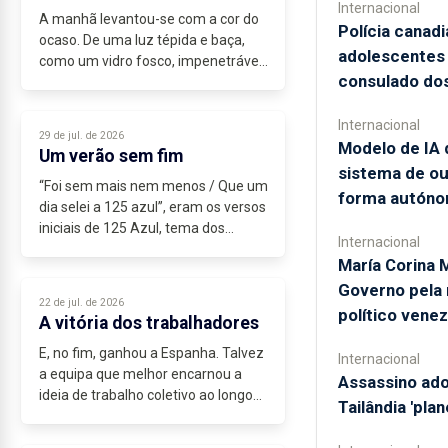
Internacional
A manhã levantou-se com a cor do
Polícia canad
ocaso. De uma luz tépida e baça,
adolescentes 
como um vidro fosco, impenetrável
consulado do
ao olhar. Um nevoeiro espesso
cobria o horizonte, num prenúncio
de chuva. Esse sinistro nevoeiro de...
Internacional
29 de jul. de 2026
Modelo de IA 
Um verão sem fim
sistema de o
“Foi sem mais nem menos / Que um
forma autón
dia selei a 125 azul”, eram os versos
iniciais de 125 Azul, tema dos
Internacional
Trovante, escrito por Luís...
María Corina 
Governo pela
22 de jul. de 2026
político vene
A vitória dos trabalhadores
E, no fim, ganhou a Espanha. Talvez
Internacional
a equipa que melhor encarnou a
Assassino ado
ideia de trabalho coletivo ao longo
Tailândia 'pla
de todo o Mundial. A Espanha
demonstrou que o futebol continua