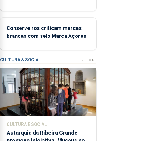
interditação
Ser” para a
prevenção
primária da
Conserveiros criticam marcas
violência
brancas com selo Marca Açores
doméstica,
através da
promoção
de
CULTURA & SOCIAL
VER MAIS
competências
pessoais,
emocionais
e sociais
junto das
crianças
CULTURA E SOCIAL
Autarquia da Ribeira Grande
promove iniciativa "Museus no