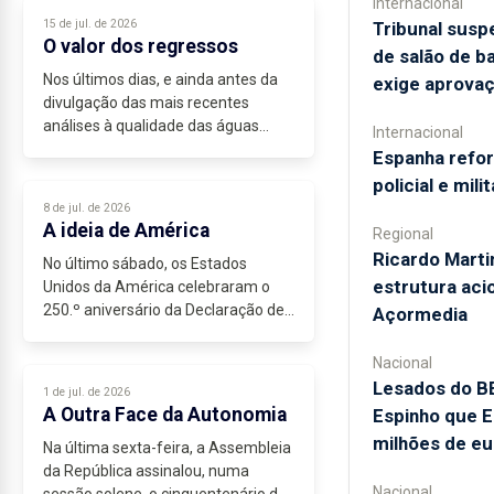
Internacional
a ser um jogo de onze contra
15 de jul. de 2026
Tribunal sus
onze,...
O valor dos regressos
de salão de b
Nos últimos dias, e ainda antes da
exige aprova
divulgação das mais recentes
análises à qualidade das águas
Internacional
balneares, São Miguel voltou a
Espanha refo
assistir ao encerramento de duas
policial e mil
zonas balneares por decisão das
8 de jul. de 2026
autoridades...
A ideia de América
Regional
Ricardo Marti
No último sábado, os Estados
estrutura aci
Unidos da América celebraram o
250.º aniversário da Declaração de
Açormedia
Independência. Mais do que um
marco...
Nacional
Lesados do B
1 de jul. de 2026
A Outra Face da Autonomia
Espinho que E
milhões de eu
Na última sexta-feira, a Assembleia
da República assinalou, numa
Nacional