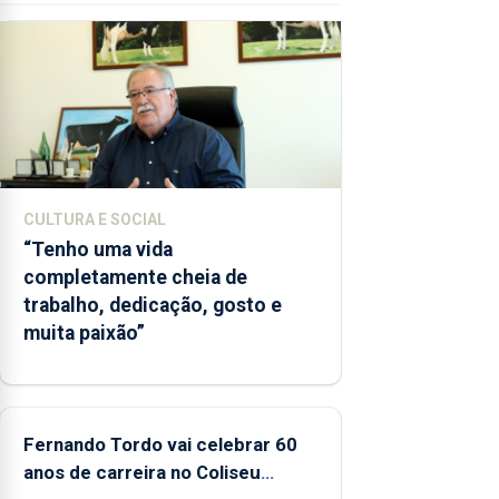
das Flores
apresenta
um
“decréscimo
significativo”
da CPUE
entre 2022
e 2025
CULTURA E SOCIAL
“Tenho uma vida
completamente cheia de
trabalho, dedicação, gosto e
muita paixão”
Fernando Tordo vai celebrar 60
anos de carreira no Coliseu