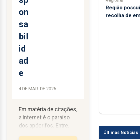
Regional
Região possui
on
recolha de em
sa
bil
id
ad
e
4 DE MAR. DE 2026
Em matéria de citações,
a internet é o paraíso
dos apócrifos. Entre
Últimas Notícias
milhares de frases e