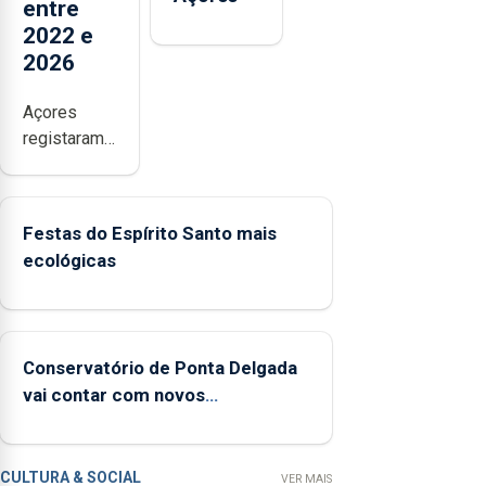
entre
2022 e
2026
Açores
registaram
mais de
380
ocorrências
Festas do Espírito Santo mais
e mais de
ecológicas
160
inspeções
relacionadas
com a
Conservatório de Ponta Delgada
apanha
vai contar com novos
ilegal de
instrumentos
lapas entre
2022 e
2026. A ilha
CULTURA & SOCIAL
VER MAIS