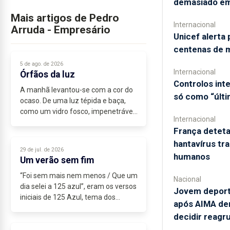
demasiado em
Mais artigos de Pedro
Internacional
Arruda - Empresário
Unicef alerta 
centenas de 
5 de ago. de 2026
Internacional
Órfãos da luz
Controlos in
A manhã levantou-se com a cor do
só como “últi
ocaso. De uma luz tépida e baça,
como um vidro fosco, impenetrável
Internacional
ao olhar. Um nevoeiro espesso
França deteta
cobria o horizonte, num prenúncio
hantavírus tr
de chuva. Esse sinistro nevoeiro de...
29 de jul. de 2026
humanos
Um verão sem fim
“Foi sem mais nem menos / Que um
Nacional
dia selei a 125 azul”, eram os versos
Jovem deporta
iniciais de 125 Azul, tema dos
após AIMA dem
Trovante, escrito por Luís...
decidir reag