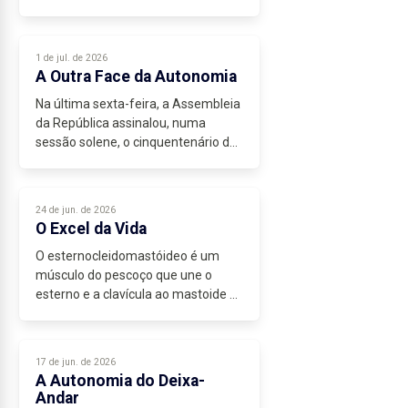
Independência. Mais do que um
marco...
1 de jul. de 2026
A Outra Face da Autonomia
Na última sexta-feira, a Assembleia
da República assinalou, numa
sessão solene, o cinquentenário das
primeiras eleições regionais e da
instalação dos parlamentos dos
Açores e da Madeira. Numa
24 de jun. de 2026
cerimónia...
O Excel da Vida
O esternocleidomastóideo é um
músculo do pescoço que une o
esterno e a clavícula ao mastoide do
osso temporal, sendo a sua
contratura muitas vezes
responsável pelo vulgar torcicolo. O
17 de jun. de 2026
nome ganhou...
A Autonomia do Deixa-
Andar