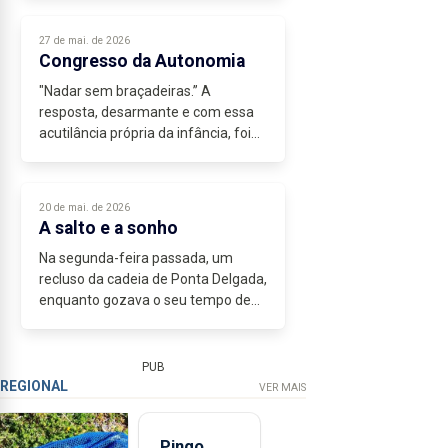
verdadeira dificuldade está em
escolher por onde deixar cair a
27 de mai. de 2026
pena.
Congresso da Autonomia
Na...
"Nadar sem braçadeiras.” A
resposta, desarmante e com essa
acutilância própria da infância, foi
dada por um aluno da Escola Novas
Rotas a Luís Banrezes, uma das
caras do Festival Tremor, um dos
20 de mai. de 2026
mais...
A salto e a sonho
Na segunda-feira passada, um
recluso da cadeia de Ponta Delgada,
enquanto gozava o seu tempo de
pátio, apoiou-se nas paredes do
ginásio e, galgando o muro, saltou
por entre os buracos da rede mal
PUB
remediada...
REGIONAL
VER MAIS
Pingo