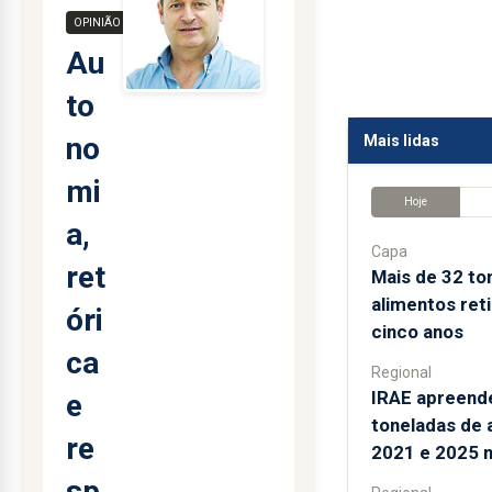
OPINIÃO
Au
to
no
Mais lidas
mi
Hoje
a,
Capa
ret
Mais de 32 to
alimentos ret
óri
cinco anos
ca
Regional
IRAE apreend
e
toneladas de 
re
2021 e 2025 
sp