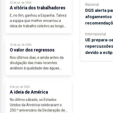
22 de jul. de 2026
Nacional
A vitória dos trabalhadores
DGS alerta pa
E, no fim, ganhou a Espanha. Talvez
afogamentos e
a equipa que melhor encarnou a
recomendaçõ
ideia de trabalho coletivo ao longo
de todo o Mundial. A Espanha
Internacional
demonstrou que o futebol continua
UE prepara-se
a ser um jogo de onze contra
15 de jul. de 2026
repercussões"
onze,...
O valor dos regressos
devido a eclip
Nos últimos dias, e ainda antes da
divulgação das mais recentes
análises à qualidade das águas
balneares, São Miguel voltou a
assistir ao encerramento de duas
zonas balneares por decisão das
8 de jul. de 2026
autoridades...
A ideia de América
No último sábado, os Estados
Unidos da América celebraram o
250.º aniversário da Declaração de