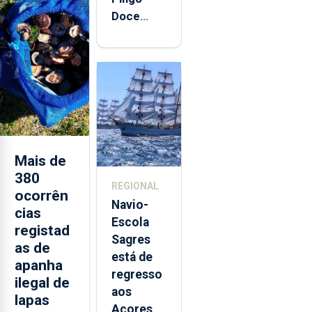
Doce
abre esta
quinta-
feira nova
loja em
São
Sebastião
e cria 30
postos de
Mais de
trabalho
380
REGIONAL
ocorrên
Navio-
cias
Escola
registad
Sagres
as de
está de
apanha
regresso
ilegal de
aos
lapas
Açores