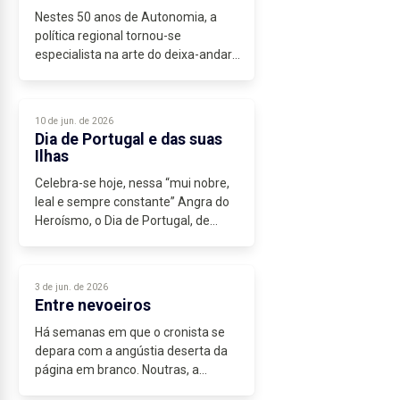
Nestes 50 anos de Autonomia, a
política regional tornou-se
especialista na arte do deixa-andar.
Durante décadas fomos
construindo...
10 de jun. de 2026
Dia de Portugal e das suas
Ilhas
Celebra-se hoje, nessa “mui nobre,
leal e sempre constante” Angra do
Heroísmo, o Dia de Portugal, de
Camões e das Comunidades
Portuguesas. A data que já foi o Dia
da Raça e, antes disso, bandeira
3 de jun. de 2026
republicana...
Entre nevoeiros
Há semanas em que o cronista se
depara com a angústia deserta da
página em branco. Noutras, a
torrente de factos é tal que a