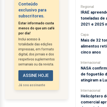
referências
Conteúdo
Regional
multiplicam-se as de
exclusivo para
IRAE apreend
veracidade duvidosa
subscritores.
toneladas de 
até que, no caos
Estar informado custa
2021 e 2025 
cibernético dos memes
menos do que um café
e das páginas de
por dia!
Capa
citações, se constrói
Inclui acesso à
Mais de 32 to
totalidade das edições
todo um novo cânone.
alimentos ret
impressas, em formato
Sejam autênticas ou
cinco anos
digital, dos jornais e dos
não, há aforismos que
respetivos suplementos
Internacional
se impõem porque,
semanais ou da revista.
NASA confirm
mais do que a autoria, o
de foguetão 
ASSINE HOJE
que conta é a forma
atingiram a L
como captam na sua
Já sou assinante
solenidade um certo
Internacional
espírito do tempo....
Helicóptero d
comercial ap