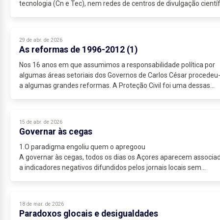
tecnologia (Cn e Tec), nem redes de centros de divulgação científ
nem espaços de tecnologias de informação...
29 de abr. de 2026
As reformas de 1996-2012 (1)
Nos 16 anos em que assumimos a responsabilidade política por
algumas áreas setoriais dos Governos de Carlos César procedeu
a algumas grandes reformas. A Proteção Civil foi uma dessas
prioridades...
15 de abr. de 2026
Governar às cegas
1.O paradigma engoliu quem o apregoou
A governar às cegas, todos os dias os Açores aparecem associa
a indicadores negativos difundidos pelos jornais locais sem
desmentidos possíveis. Já são mais...
18 de mar. de 2026
Paradoxos glocais e desigualdades