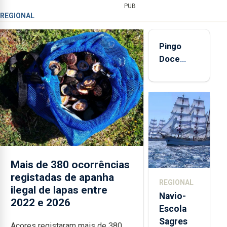
PUB
REGIONAL
Pingo
Doce
abre esta
quinta-
feira nova
loja em
São
Sebastião
e cria 30
postos de
Mais de 380 ocorrências
trabalho
registadas de apanha
REGIONAL
ilegal de lapas entre
Navio-
2022 e 2026
Escola
Sagres
Açores registaram mais de 380