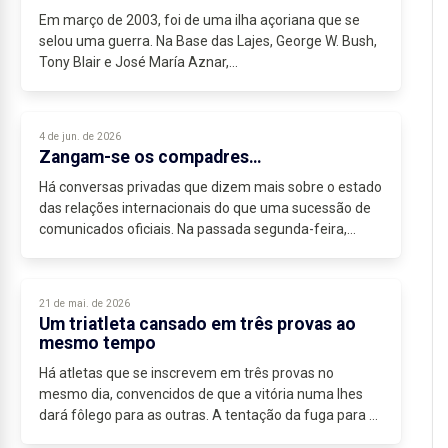
Em março de 2003, foi de uma ilha açoriana que se
selou uma guerra. Na Base das Lajes, George W. Bush,
Tony Blair e José María Aznar,...
4 de jun. de 2026
Zangam-se os compadres…
Há conversas privadas que dizem mais sobre o estado
das relações internacionais do que uma sucessão de
comunicados oficiais. Na passada segunda-feira,
durante um telefonema de cerca de quinze minutos,...
21 de mai. de 2026
Um triatleta cansado em três provas ao
mesmo tempo
Há atletas que se inscrevem em três provas no
mesmo dia, convencidos de que a vitória numa lhes
dará fôlego para as outras. A tentação da fuga para a
frente leva ao avolumar dos desafios, na expectativa...