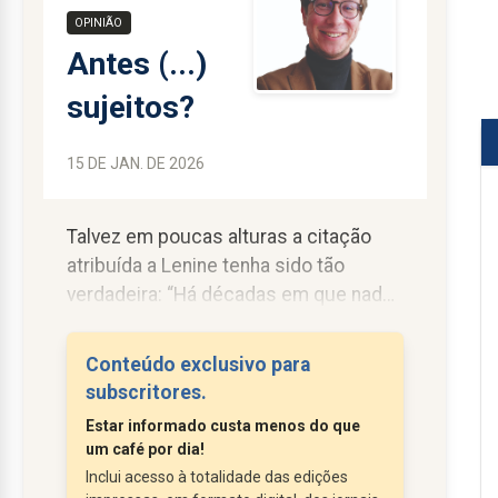
OPINIÃO
Antes (...)
sujeitos?
15 DE JAN. DE 2026
Talvez em poucas alturas a citação
atribuída a Lenine tenha sido tão
verdadeira: “Há décadas em que nada
acontece e há semanas em que
décadas acontecem”. As últimas duas
Conteúdo exclusivo para
semanas assentam esta descrição na
subscritores.
perfeição.
Estar informado custa menos do que
Os EUA montaram uma intervenção
um café por dia!
militar na Venezuela para capturar
Inclui acesso à totalidade das edições
Nicolás Maduro. Segundo a própria