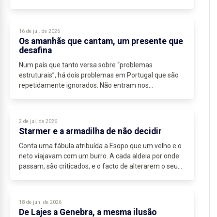
16 de jul. de 2026
Os amanhãs que cantam, um presente que
desafina
Num país que tanto versa sobre “problemas
estruturais”, há dois problemas em Portugal que são
repetidamente ignorados. Não entram nos
diagnósticos habituais sobre produtividade ou
burocracia - e é por...
2 de jul. de 2026
Starmer e a armadilha de não decidir
Conta uma fábula atribuída a Esopo que um velho e o
neto viajavam com um burro. A cada aldeia por onde
passam, são criticados, e o facto de alterarem o seu
comportamento não muda a cadência das críticas:...
18 de jun. de 2026
De Lajes a Genebra, a mesma ilusão