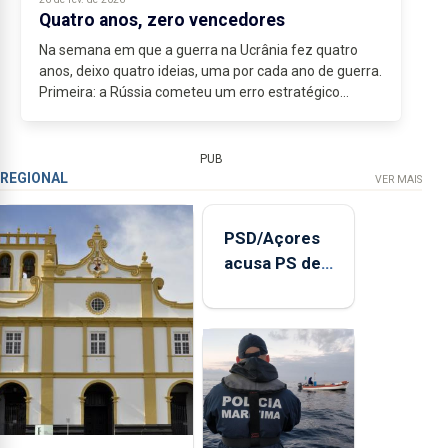
Quatro anos, zero vencedores
Na semana em que a guerra na Ucrânia fez quatro
anos, deixo quatro ideias, uma por cada ano de guerra.
Primeira: a Rússia cometeu um erro estratégico
monumental. A guerra que ia durar três dias falhou...
PUB
REGIONAL
VER MAIS
PSD/Açores
acusa PS de
"posição
contraditória"
sobre
evolução
turística