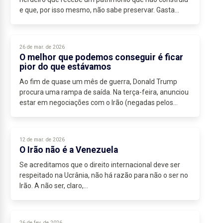
e que, por isso mesmo, não sabe preservar. Gasta
onde devia poupar, poupa onde devia investir,...
26 de mar. de 2026
O melhor que podemos conseguir é ficar
pior do que estávamos
Ao fim de quase um mês de guerra, Donald Trump
procura uma rampa de saída. Na terça-feira, anunciou
estar em negociações com o Irão (negadas pelos
iranianos) e terá enviado um plano de quinze pontos...
12 de mar. de 2026
O Irão não é a Venezuela
Se acreditamos que o direito internacional deve ser
respeitado na Ucrânia, não há razão para não o ser no
Irão. A não ser, claro,...
26 de fev. de 2026