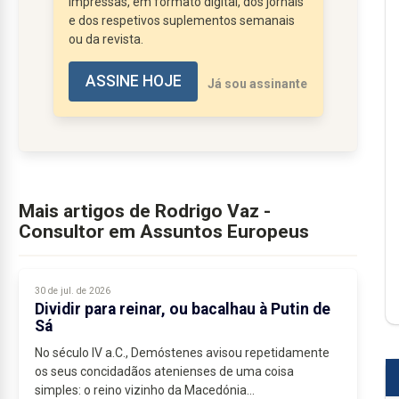
impressas, em formato digital, dos jornais
narrativa americana, tratou-se de uma
e dos respetivos suplementos semanais
ou da revista.
operação “limitada” e focada no
cumprimento...
ASSINE HOJE
Já sou assinante
Mais artigos de Rodrigo Vaz -
Consultor em Assuntos Europeus
30 de jul. de 2026
Dividir para reinar, ou bacalhau à Putin de
Sá
No século IV a.C., Demóstenes avisou repetidamente
os seus concidadãos atenienses de uma coisa
simples: o reino vizinho da Macedónia...