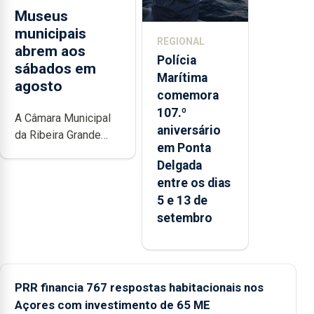
Museus
municipais
REGIONAL
abrem aos
Polícia
sábados em
Marítima
agosto
comemora
107.º
A Câmara Municipal
aniversário
da Ribeira Grande
em Ponta
está a promover a
Delgada
iniciativa “Museus no
entre os dias
Verão”, que garante a
5 e 13 de
abertura dos museus
setembro
e núcleos
museológicos
integrados na Rede
Municipal de Museus
aos sábados durante
PRR financia 767 respostas habitacionais nos
o mês de agosto,
Açores com investimento de 65 ME