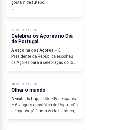
gostam de futebol
1. Escrevo esta crónica no dia em
que Portugal joga com o
Uzbequistão na fase de grupos do
17 de jun. de 2026
Mundial de Futebol de 2026,
Celebrar os Açores no Dia
prisioneiro da incerteza...
de Portugal
A escolha dos Açores –
O
Presidente da República escolheu
os Açores para a celebração do Dia
de Portugal, de Camões e das...
10 de jun. de 2026
Olhar o mundo
A visita do Papa Leão XIV a Espanha
– A viagem apostólica do Papa Leão
a Espanha já é uma visita histórica,
pela sua dimensão, pelas multidões
que têm participado em
celebrações ou encontros com o