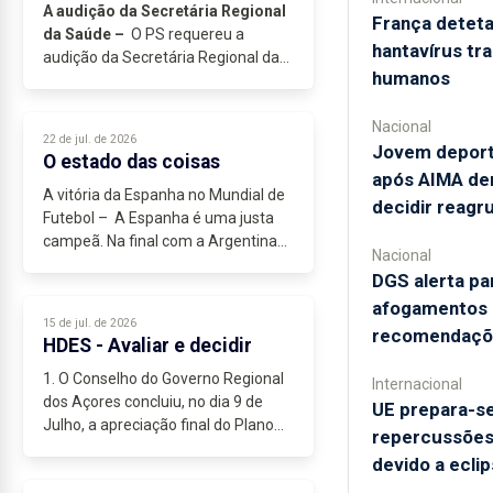
A audição da Secretária Regional
França deteta
da Saúde –
O PS requereu a
hantavírus tr
audição da Secretária Regional da
humanos
Saúde e Segurança Social...
Nacional
22 de jul. de 2026
Jovem deporta
O estado das coisas
após AIMA dem
A vitória da Espanha no Mundial de
decidir reag
Futebol – A Espanha é uma justa
campeã. Na final com a Argentina
Nacional
mostrou que tinha um melhor
DGS alerta pa
futebol, uma organização táctica
afogamentos e
consistente e um sistema de jogo...
15 de jul. de 2026
recomendaçõ
HDES - Avaliar e decidir
1. O Conselho do Governo Regional
Internacional
dos Açores concluiu, no dia 9 de
UE prepara-se
Julho, a apreciação final do Plano
repercussões"
Funcional para a Reparação,
devido a eclip
Reorganização e