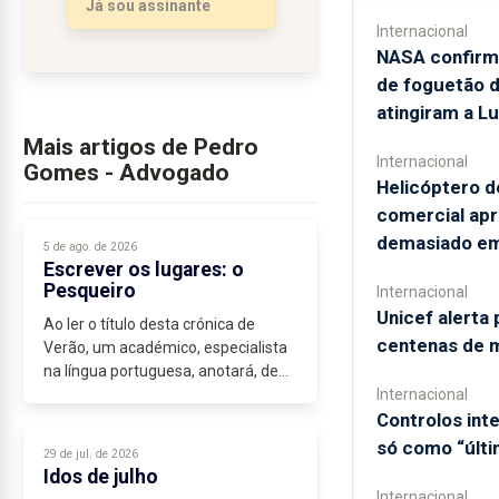
Já sou assinante
profundos, de palavras
Internacional
secas na boca e olhos
NASA confirm
consumidos no
de foguetão 
horizonte,...
atingiram a L
Mais artigos de Pedro
Internacional
Gomes - Advogado
Helicóptero d
comercial ap
demasiado em
5 de ago. de 2026
Escrever os lugares: o
Pesqueiro
Internacional
Unicef alerta 
Ao ler o título desta crónica de
centenas de 
Verão, um académico, especialista
na língua portuguesa, anotará, de
imediato, que o uso da expressão
Internacional
“escrever os lugares” poderá não
Controlos in
ser a mais adequada, se o cronista...
só como “últi
29 de jul. de 2026
Idos de julho
Internacional