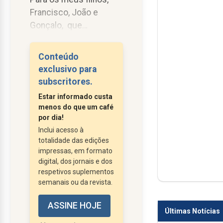
Francisco, João e
Gonçalo, que
aprenderão a guardar
as estrelas.
Conteúdo
exclusivo para
Viajavam há semanas,
subscritores.
apenas com breves
Estar informado custa
paragens para
menos do que um café
descanso do corpo. A
por dia!
incerteza tomava conta
Inclui acesso à
totalidade das edições
dos homens. Ao longo
impressas, em formato
das semanas de
digital, dos jornais e dos
caminhada, alguns
respetivos suplementos
desistiram, restando
semanais ou da revista.
apenas três homens,
ASSINE HOJE
que enfrentavam cada
Últimas Notícias
dia com silêncios