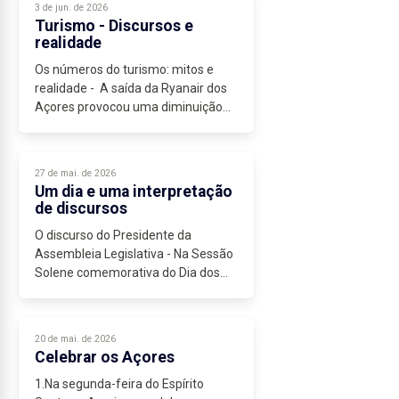
3 de jun. de 2026
Papa...
Turismo - Discursos e
realidade
Os números do turismo: mitos e
realidade - A saída da Ryanair dos
Açores provocou uma diminuição
da oferta de lugares disponíveis
para viagens para os Açores, como
sucede em todos os mercados...
27 de mai. de 2026
Um dia e uma interpretação
de discursos
O discurso do Presidente da
Assembleia Legislativa - Na Sessão
Solene comemorativa do Dia dos
Açores, o Presidente da Assembleia
Legislativa escolheu – e bem – falar
da capacidade de iniciativa dos...
20 de mai. de 2026
Celebrar os Açores
1.Na segunda-feira do Espírito