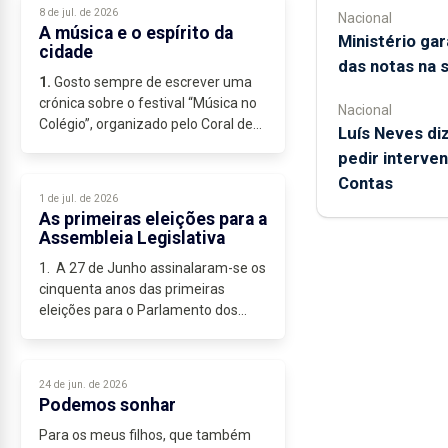
Redimensionamento do Hospital do
8 de jul. de 2026
Nacional
Divino Espírito Santo...
A música e o espírito da
Ministério ga
cidade
das notas na 
1.
Gosto sempre de escrever uma
crónica sobre o festival “Música no
Nacional
Colégio”, organizado pelo Coral de
Luís Neves diz
São José, num local...
pedir interve
Contas
1 de jul. de 2026
As primeiras eleições para a
Assembleia Legislativa
1. A 27 de Junho assinalaram-se os
cinquenta anos das primeiras
eleições para o Parlamento dos
Açores, que se realizaram na
mesma data das eleições
presidenciais. A evocação deste
24 de jun. de 2026
acto eleitoral...
Podemos sonhar
Para os meus filhos, que também