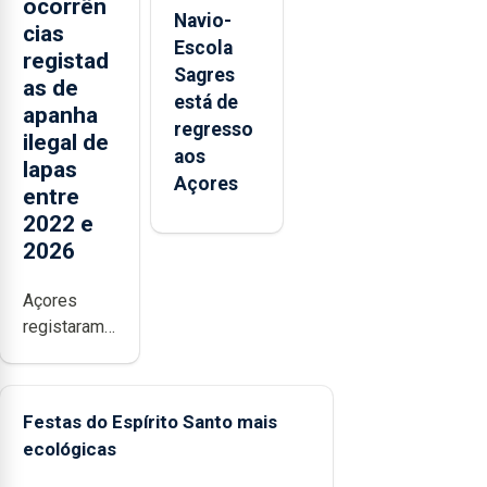
ocorrên
Navio-
cias
Escola
registad
Sagres
as de
está de
apanha
regresso
ilegal de
aos
lapas
Açores
entre
2022 e
2026
Açores
registaram
mais de
380
ocorrências
Festas do Espírito Santo mais
e mais de
ecológicas
160
inspeções