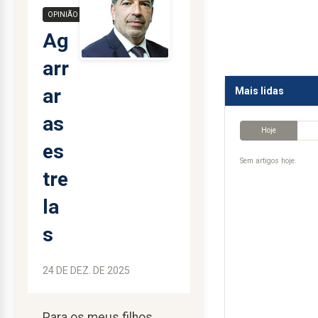
OPINIÃO
Ag
arr
ar
Mais lidas
as
Hoje
es
Sem artigos hoje.
tre
la
s
24 DE DEZ. DE 2025
Para os meus filhos,