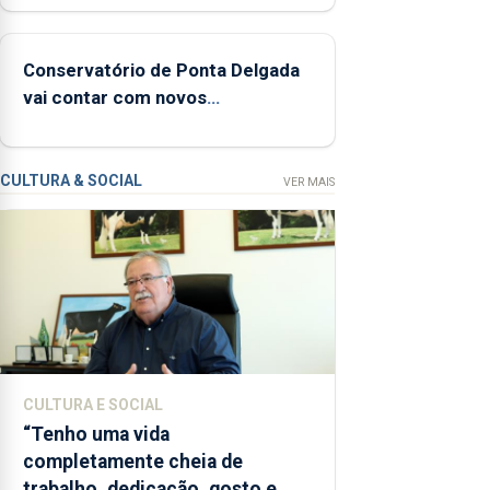
relacionadas
com a
Conservatório de Ponta Delgada
apanha
vai contar com novos
ilegal de
instrumentos
lapas entre
2022 e
2026. A ilha
CULTURA & SOCIAL
VER MAIS
das Flores
apresenta
um
“decréscimo
significativo”
da CPUE
entre 2022
e 2025
CULTURA E SOCIAL
“Tenho uma vida
completamente cheia de
trabalho, dedicação, gosto e