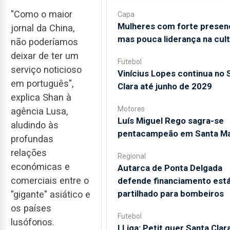
"Como o maior
Capa
Mulheres com forte presen
jornal da China,
mas pouca liderança na cul
não poderíamos
deixar de ter um
Futebol
serviço noticioso
Vinícius Lopes continua no 
em português",
Clara até junho de 2029
explica Shan à
Motores
agência Lusa,
Luís Miguel Rego sagra-se
aludindo às
pentacampeão em Santa Ma
profundas
relações
Regional
económicas e
Autarca de Ponta Delgada
comerciais entre o
defende financiamento está
partilhado para bombeiros
"gigante" asiático e
os países
Futebol
lusófonos.
I Liga: Petit quer Santa Clar