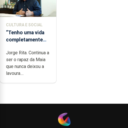
CULTURA E SOCIAL
“Tenho uma vida
completamente
cheia de trabalho,
Jorge Rita. Continua a
dedicação, gosto e
ser o rapaz da Maia
muita paixão”
que nunca deixou a
lavoura....