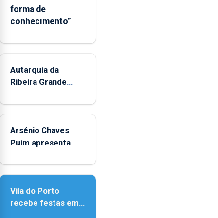
e
forma de
os
conhecimento”
municípios.
Autarquia da
Ribeira Grande
promove iniciativa
"Museus no Verão"
Arsénio Chaves
Puim apresenta
obras na Biblioteca
de Vila do Porto
Vila do Porto
recebe festas em
honra de Nossa