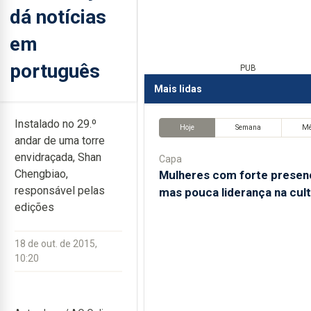
dá notícias
em
português
PUB
Mais lidas
Instalado no 29.º
Hoje
Semana
M
andar de uma torre
envidraçada, Shan
Capa
Chengbiao,
Mulheres com forte presen
responsável pelas
mas pouca liderança na cul
edições
18 de out. de 2015,
10:20