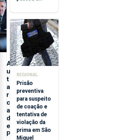
integrar rede
de
monitorização
de infrassons
dos Açores
A
u
REGIONAL
t
Prisão
a
preventiva
r
para suspeito
c
de coação e
a
tentativa de
d
violação da
e
prima em São
P
Miguel