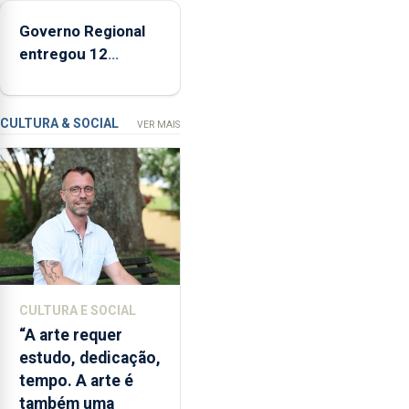
ecossistema
criação
Governo Regional
de
entregou 12
um
apartamentos na
modelo
freguesia da Maia
de
CULTURA & SOCIAL
VER MAIS
financiamento
para
os
bombeiros
dos
Açores
com
responsabilidades
partilhadas
CULTURA E SOCIAL
entre
“A arte requer
o
estudo, dedicação,
Governo
tempo. A arte é
Regional
também uma