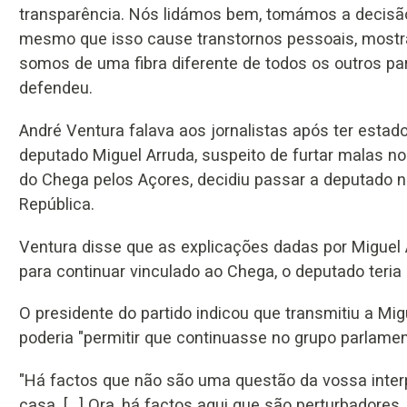
transparência. Nós lidámos bem, tomámos a decisão
mesmo que isso cause transtornos pessoais, most
somos de uma fibra diferente de todos os outros par
defendeu.
André Ventura falava aos jornalistas após ter esta
deputado Miguel Arruda, suspeito de furtar malas no 
do Chega pelos Açores, decidiu passar a deputado n
República.
Ventura disse que as explicações dadas por Miguel A
para continuar vinculado ao Chega, o deputado teri
O presidente do partido indicou que transmitiu a Mig
poderia "permitir que continuasse no grupo parlamen
"Há factos que não são uma questão da vossa inter
casa. [...] Ora, há factos aqui que são perturbadore