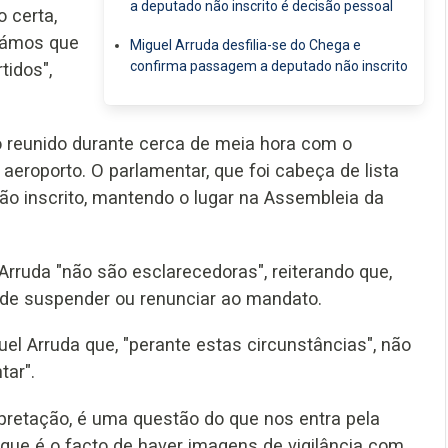
a deputado não inscrito é decisão pessoal
 certa,
rámos que
Miguel Arruda desfilia-se do Chega e
confirma passagem a deputado não inscrito
tidos",
do reunido durante cerca de meia hora com o
aeroporto. O parlamentar, que foi cabeça de lista
ão inscrito, mantendo o lugar na Assembleia da
rruda "não são esclarecedoras", reiterando que,
a de suspender ou renunciar ao mandato.
uel Arruda que, "perante estas circunstâncias", não
tar".
pretação, é uma questão do que nos entra pela
s, que é o facto de haver imagens de vigilância com