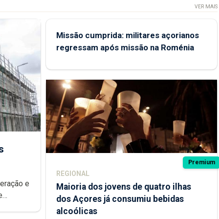
VER MAIS
Missão cumprida: militares açorianos
regressam após missão na Roménia
s
Premium
REGIONAL
peração e
Maioria dos jovens de quatro ilhas
e
dos Açores já consumiu bebidas
ional.
alcoólicas