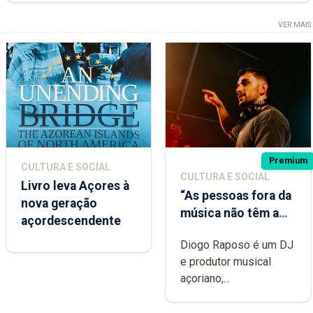
VER MAIS
Premium
CULTURA E SOCIAL
CULTURA E SOCIAL
Livro leva Açores à
“As pessoas fora da
nova geração
música não têm a
açordescendente
noção do quão
Diogo Raposo é um DJ
difícil é produzir
e produtor musical
uma música”
açoriano,...