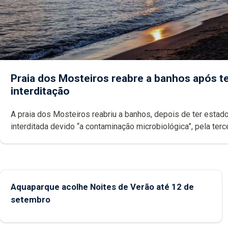
Praia dos Mosteiros reabre a banhos após te
interditação
A praia dos Mosteiros reabriu a banhos, depois de ter estado
interditada devido “a contaminação microbiológica”, pela terceira vez
desde o início da época balnear
Aquaparque acolhe Noites de Verão até 12 de
setembro