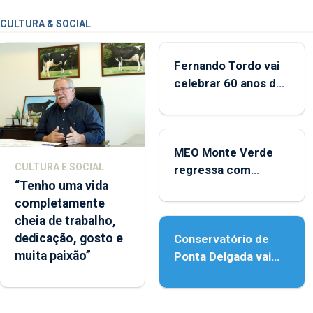
CULTURA & SOCIAL
Fernando Tordo vai
celebrar 60 anos de
carreira no Coliseu
Micaelense
MEO Monte Verde
CULTURA E SOCIAL
regressa com
“Tenho uma vida
reforço da
completamente
acessibilidade
cheia de trabalho,
dedicação, gosto e
Conservatório de
muita paixão”
Ponta Delgada vai
contar com novos
instrumentos