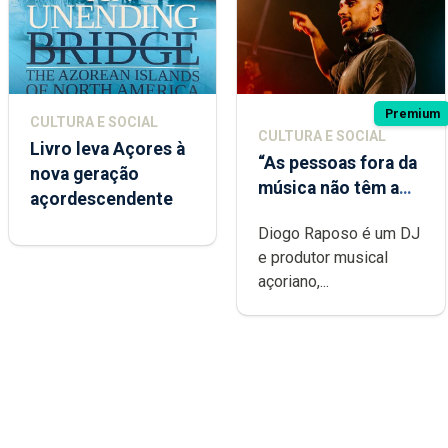
Premium
CULTURA E SOCIAL
CULTURA E SOCIAL
Livro leva Açores à
“As pessoas fora da
nova geração
música não têm a
açordescendente
noção do quão
Diogo Raposo é um DJ
difícil é produzir
e produtor musical
uma música”
açoriano,...