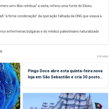
ero um» líbio retribua” a visita, referiu uma fonte do Eliseu.
dhafi “a firme condenação” da operação falhada da ONG que visava a
cinco enfermeiras búlgaras e do médico palestiniano naturalizado
UB
VER MAIS
Pingo Doce abre esta quinta-feira nova
loja em São Sebastião e cria 30 postos
de trabalho