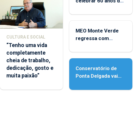
celebrar 60 anos de
carreira no Coliseu
Micaelense
MEO Monte Verde
CULTURA E SOCIAL
regressa com
“Tenho uma vida
reforço da
completamente
acessibilidade
cheia de trabalho,
dedicação, gosto e
Conservatório de
muita paixão”
Ponta Delgada vai
contar com novos
instrumentos