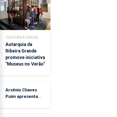
abertura
dos
museus
e
núcleos
museológicos
CULTURA E SOCIAL
integrados
Autarquia da
na
Ribeira Grande
Rede
promove iniciativa
Municipal
"Museus no Verão"
de
Museus
aos
sábados
Arsénio Chaves
durante
o
Puim apresenta
mês
obras na Biblioteca
de
de Vila do Porto
agosto,