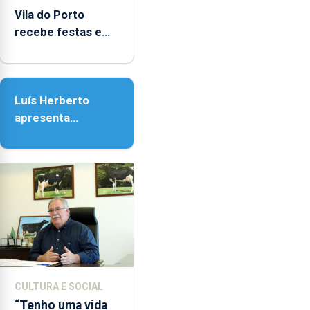
entre
Vila do Porto
as
recebe festas em
14h00
honra de Nossa
e
Senhora da
as
Assunção
18h00.
Luís Herberto
apresenta
‘Lugares da
Paisagem’
CULTURA E SOCIAL
“Tenho uma vida