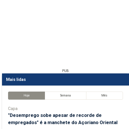
PUB
Mais lidas
Hoje
Semana
Mês
Capa
"Desemprego sobe apesar de recorde de
empregados" é a manchete do Açoriano Oriental