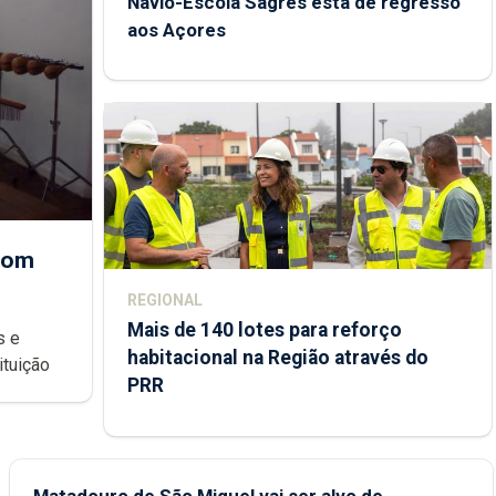
Navio-Escola Sagres está de regresso
aos Açores
 com
REGIONAL
Mais de 140 lotes para reforço
habitacional na Região através do
ondições de ensino da instituição
PRR
Matadouro de São Miguel vai ser alvo de