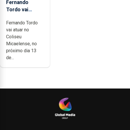
Fernando
Tordo vai
celebrar 60
Fernando Tordo
anos de
vai atuar no
carreira no
Coliseu
Coliseu
Micaelense, no
Micaelense
próximo dia 13
de...