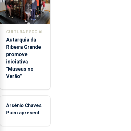
através
da
promoção
de
competências
CULTURA E SOCIAL
pessoais,
Autarquia da
emocionais
Ribeira Grande
e
promove
sociais
iniciativa
junto
"Museus no
das
Verão"
crianças
Arsénio Chaves
Puim apresenta
obras na
Biblioteca de