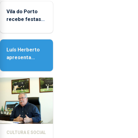
Vila do Porto
Vila do Porto
recebe festas
em honra de
Nossa Senhora
da Assunção
Luís Herberto
apresenta
‘Lugares da
Paisagem’
CULTURA E SOCIAL