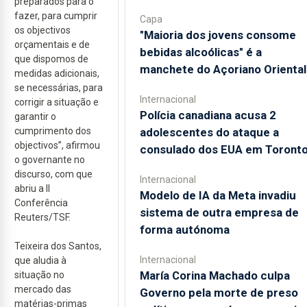
preparados para o
fazer, para cumprir
Capa
os objectivos
"Maioria dos jovens consome
orçamentais e de
bebidas alcoólicas" é a
que dispomos de
manchete do Açoriano Oriental
medidas adicionais,
se necessárias, para
Internacional
corrigir a situação e
Polícia canadiana acusa 2
garantir o
cumprimento dos
adolescentes do ataque a
objectivos”, afirmou
consulado dos EUA em Toront
o governante no
discurso, com que
Internacional
abriu a II
Modelo de IA da Meta invadiu
Conferência
sistema de outra empresa de
Reuters/TSF.
forma autónoma
Teixeira dos Santos,
Internacional
que aludia à
María Corina Machado culpa
situação no
mercado das
Governo pela morte de preso
matérias-primas