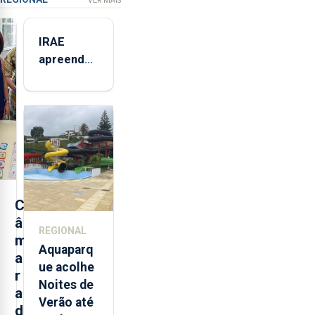
VER MAIS
IRAE
apreendeu
mais de 32
toneladas
de
alimentos
entre
2021 e
2025 nos
Açores
C
â
REGIONAL
m
Aquaparq
a
ue acolhe
r
Noites de
a
Verão até
d