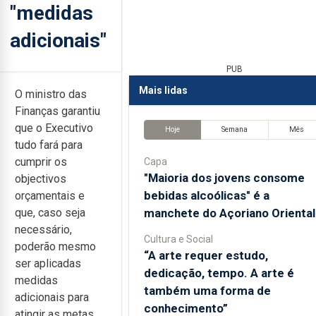
"medidas
adicionais"
PUB
Mais lidas
O ministro das
Finanças garantiu
que o Executivo
Hoje
Semana
Mês
tudo fará para
cumprir os
Capa
"Maioria dos jovens consome
objectivos
bebidas alcoólicas" é a
orçamentais e
manchete do Açoriano Oriental
que, caso seja
necessário,
Cultura e Social
poderão mesmo
“A arte requer estudo,
ser aplicadas
dedicação, tempo. A arte é
medidas
também uma forma de
adicionais para
conhecimento”
atingir as metas.