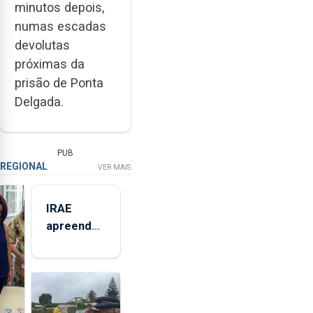
minutos depois,
numas escadas
devolutas
próximas da
prisão de Ponta
Delgada.
PUB
REGIONAL
VER MAIS
IRAE
apreendeu
mais de 32
toneladas
de
alimentos