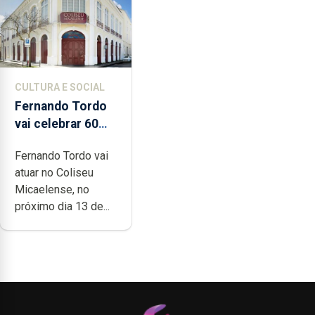
CULTURA E SOCIAL
Fernando Tordo
vai celebrar 60
anos de carreira
Fernando Tordo vai
no Coliseu
atuar no Coliseu
Micaelense
Micaelense, no
próximo dia 13 de...