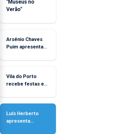
"Museus no
junto
Verão"
das
crianças
Arsénio Chaves
Puim apresenta
obras na
Biblioteca de Vila
do Porto
Vila do Porto
recebe festas em
honra de Nossa
Senhora da
Assunção
Luís Herberto
apresenta
‘Lugares da