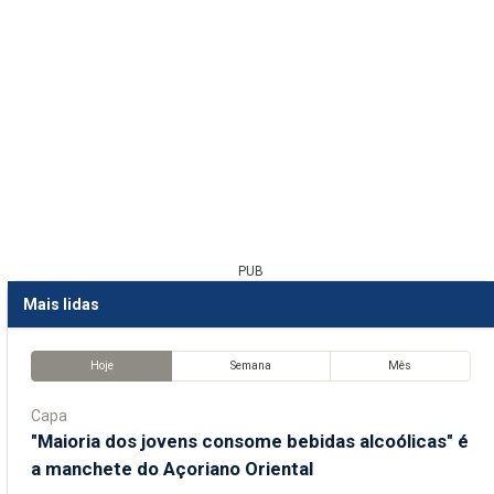
PUB
Mais lidas
Hoje
Semana
Mês
Capa
"Maioria dos jovens consome bebidas alcoólicas" é
a manchete do Açoriano Oriental