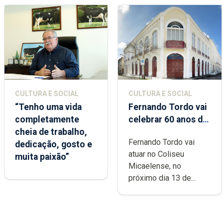
CULTURA E SOCIAL
CULTURA E SOCIAL
“Tenho uma vida
Fernando Tordo vai
completamente
celebrar 60 anos de
cheia de trabalho,
carreira no Coliseu
Fernando Tordo vai
dedicação, gosto e
Micaelense
atuar no Coliseu
muita paixão”
Micaelense, no
próximo dia 13 de...