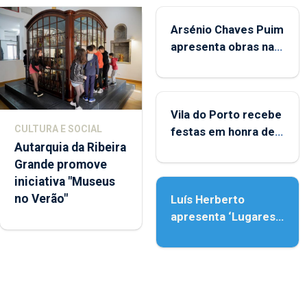
Arsénio Chaves Puim
apresenta obras na
Biblioteca de Vila do
Porto
Vila do Porto recebe
CULTURA E SOCIAL
festas em honra de
Autarquia da Ribeira
Nossa Senhora da
Grande promove
Assunção
iniciativa "Museus
no Verão"
Luís Herberto
apresenta ‘Lugares
da Paisagem’