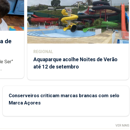
a de
REGIONAL
Aquaparque acolhe Noites de Verão
de Ser”
até 12 de setembro
junto das
Conserveiros criticam marcas brancas com selo
Marca Açores
VER MAIS