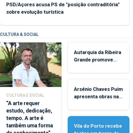
PSD/Açores acusa PS de "posição contraditória"
sobre evolução turística
CULTURA & SOCIAL
Autarquia da Ribeira
Grande promove
iniciativa "Museus no
Verão"
Arsénio Chaves Puim
CULTURA E SOCIAL
apresenta obras na
“A arte requer
Biblioteca de Vila do
estudo, dedicação,
Porto
tempo. A arte é
também uma forma
Vila do Porto recebe