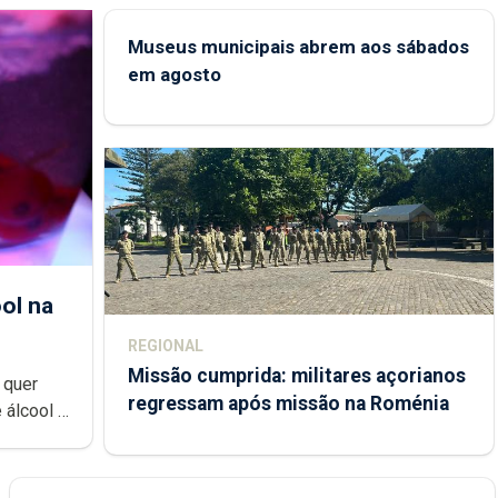
Museus municipais abrem aos sábados
em agosto
ol na
REGIONAL
Missão cumprida: militares açorianos
 quer
regressam após missão na Roménia
 álcool à
uzido na