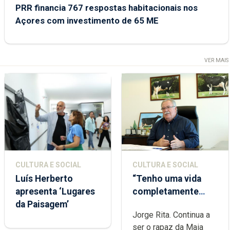
PRR financia 767 respostas habitacionais nos
Açores com investimento de 65 ME
VER MAIS
CULTURA E SOCIAL
CULTURA E SOCIAL
Luís Herberto
“Tenho uma vida
apresenta ‘Lugares
completamente
da Paisagem’
cheia de trabalho,
Jorge Rita. Continua a
dedicação, gosto e
ser o rapaz da Maia