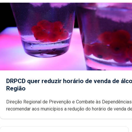
DRPCD quer reduzir horário de venda de álco
Região
Direção Regional de Prevenção e Combate às Dependências
recomendar aos municípios a redução do horário de venda de
noite, com o objetivo de diminuir consumos excessivos e
comportamentos de risco. Pedro Fins elogia o modelo introd
Madeira.