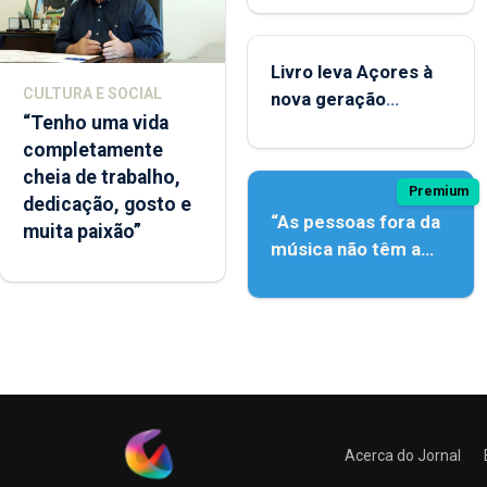
instrumentos
Livro leva Açores à
CULTURA E SOCIAL
nova geração
“Tenho uma vida
açordescendente
completamente
cheia de trabalho,
Premium
dedicação, gosto e
“As pessoas fora da
muita paixão”
música não têm a
noção do quão difícil
é produzir uma
música”
Acerca do Jornal