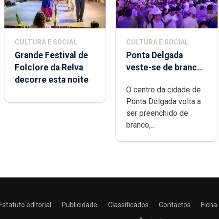
CULTURA E SOCIAL
CULTURA E SOCIAL
Grande Festival de
Ponta Delgada
Folclore da Relva
veste-se de branco
decorre esta noite
sábado
O centro da cidade de
Ponta Delgada volta a
ser preenchido de
branco,...
Estatuto editorial
Publicidade
Classificados
Contactos
Ficha