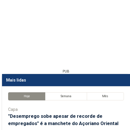
PUB
Mais lidas
Hoje
Semana
Mês
Capa
"Desemprego sobe apesar de recorde de
empregados" é a manchete do Açoriano Oriental