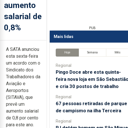
aumento
salarial de
0,8%
PUB
Mais lidas
A SATA anunciou
Hoje
Semana
Mês
esta sexta-feira
um acordo com o
Regional
Sindicato dos
Pingo Doce abre esta quinta-
Trabalhadores da
feira nova loja em São Sebastiã
Aviação e
e cria 30 postos de trabalho
Aeroportos
Regional
(SITAVA), que
67 pessoas retiradas de parque
prevê um
de campismo na ilha Terceira
aumento salarial
de 0,8 por cento
Regional
para este ano.
PJ detém homem em São Migue