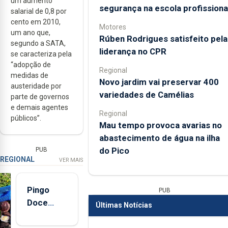
um aumento
segurança na escola profissiona
salarial de 0,8 por
cento em 2010,
Motores
um ano que,
Rúben Rodrigues satisfeito pela
segundo a SATA,
liderança no CPR
se caracteriza pela
“adopção de
Regional
medidas de
Novo jardim vai preservar 400
austeridade por
variedades de Camélias
parte de governos
e demais agentes
Regional
públicos”.
Mau tempo provoca avarias no
abastecimento de água na ilha
do Pico
PUB
REGIONAL
VER MAIS
Pingo
PUB
Doce
Últimas Notícias
abre esta