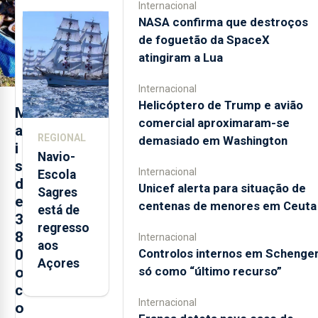
quinta-
Internacional
feira nova
NASA confirma que destroços
loja em
de foguetão da SpaceX
São
atingiram a Lua
Sebastião
e cria 30
Internacional
Helicóptero de Trump e avião
postos de
M
comercial aproximaram-se
trabalho
a
REGIONAL
demasiado em Washington
i
Navio-
s
Internacional
Escola
d
Unicef alerta para situação de
Sagres
e
centenas de menores em Ceuta
está de
3
regresso
8
Internacional
aos
0
Controlos internos em Schenge
Açores
o
só como “último recurso”
c
Internacional
o