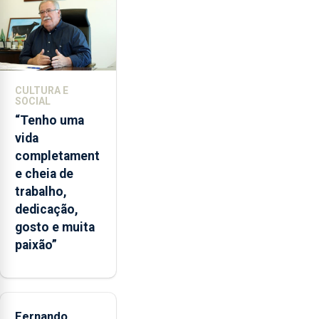
2022
e
2026.
A
ilha
CULTURA E
das
SOCIAL
Flores
“Tenho uma
apresenta
vida
um
completament
“decréscimo
e cheia de
significativo”
trabalho,
da
dedicação,
CPUE
gosto e muita
entre
paixão”
2022
e
2025
Fernando