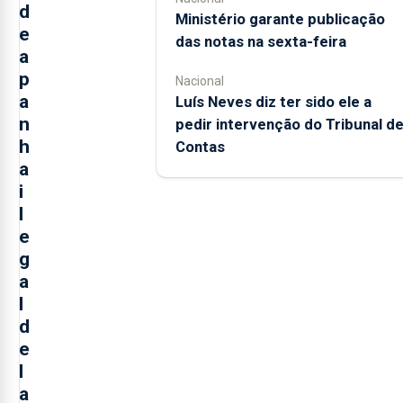
d
Ministério garante publicação
e
das notas na sexta-feira
a
p
Nacional
a
Luís Neves diz ter sido ele a
n
pedir intervenção do Tribunal d
h
Contas
a
i
l
e
g
a
l
d
e
l
a