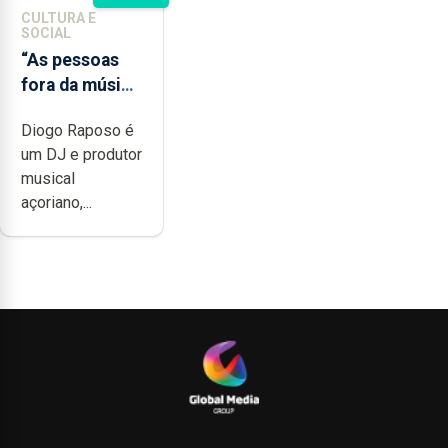
CULTURA E
SOCIAL
“As pessoas
fora da música
não têm a
Diogo Raposo é
noção do quão
um DJ e produtor
difícil é
musical
produzir uma
açoriano,...
música”