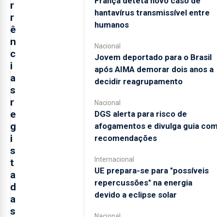
França deteta novo caso de
r
hantavírus transmissível entre
r
humanos
ê
n
Nacional
c
Jovem deportado para o Brasil
i
após AIMA demorar dois anos a
a
decidir reagrupamento
s
r
Nacional
e
DGS alerta para risco de
g
afogamentos e divulga guia co
i
recomendações
s
Internacional
t
UE prepara-se para "possíveis
a
repercussões" na energia
d
devido a eclipse solar
a
s
Nacional