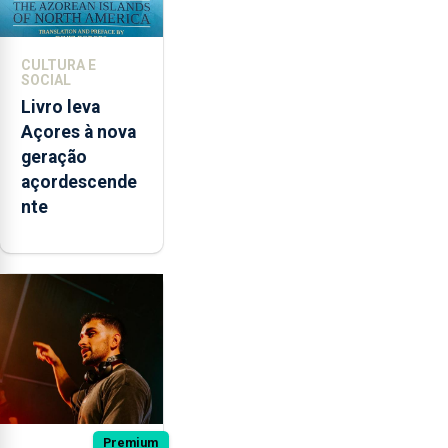
CULTURA E
SOCIAL
Livro leva
Açores à nova
geração
açordescende
nte
Premium