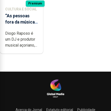
Premium
CULTURA E SOCIAL
“As pessoas
fora da música
não têm a
Diogo Raposo é
noção do quão
um DJ e produtor
difícil é
musical açoriano,...
produzir uma
música”
Acerca do Jornal
Estatuto editorial
Publicidade