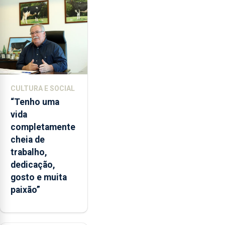
lapas
entre
2022
e
2026.
A
ilha
CULTURA E SOCIAL
das
“Tenho uma
Flores
vida
apresenta
completamente
um
cheia de
“decréscimo
trabalho,
significativo”
dedicação,
da
gosto e muita
CPUE
paixão”
entre
2022
e