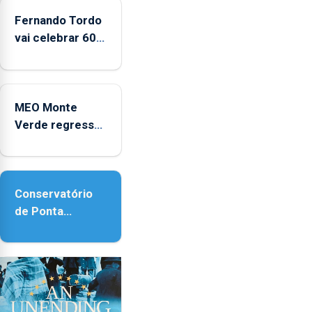
2025
Fernando Tordo
vai celebrar 60
anos de carreira
no Coliseu
Micaelense
MEO Monte
Verde regressa
com reforço da
acessibilidade
Conservatório
de Ponta
Delgada vai
contar com
novos
instrumentos