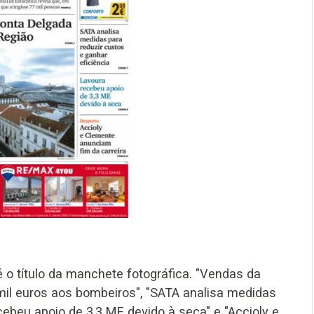
é o título da manchete fotográfica. "Vendas da
il euros aos bombeiros", "SATA analisa medidas
ecebeu apoio de 3,3 ME devido à seca" e "Accioly e