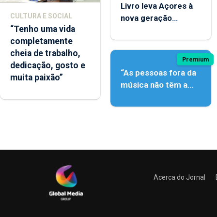
Livro leva Açores à
CULTURA E SOCIAL
nova geração
“Tenho uma vida
açordescendente
completamente
cheia de trabalho,
Premium
dedicação, gosto e
“As pessoas fora da
muita paixão”
música não têm a
noção do quão difícil
é produzir uma
música”
Acerca do Jornal