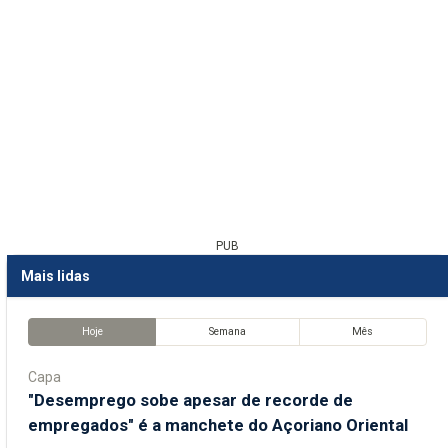
PUB
Mais lidas
Hoje
Semana
Mês
Capa
"Desemprego sobe apesar de recorde de
empregados" é a manchete do Açoriano Oriental