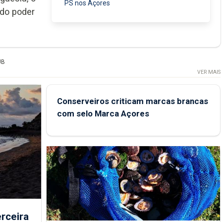
PS nos Açores
 do poder
UB
VER MAIS
Conserveiros criticam marcas brancas
com selo Marca Açores
rceira