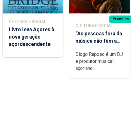
Premium
CULTURA E SOCIAL
CULTURA E SOCIAL
Livro leva Açores à
“As pessoas fora da
nova geração
música não têm a
açordescendente
noção do quão
Diogo Raposo é um DJ
difícil é produzir
e produtor musical
uma música”
açoriano,...