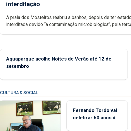
interditação
A praia dos Mosteiros reabriu a banhos, depois de ter estado
interditada devido “a contaminação microbiológica”, pela terceira vez
desde o início da época balnear
Aquaparque acolhe Noites de Verão até 12 de
setembro
CULTURA & SOCIAL
Fernando Tordo vai
celebrar 60 anos de
carreira no Coliseu