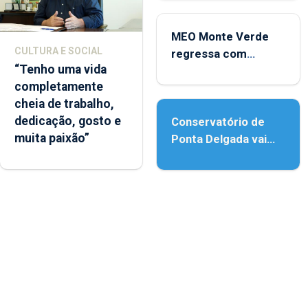
Micaelense
MEO Monte Verde
CULTURA E SOCIAL
regressa com
“Tenho uma vida
reforço da
completamente
acessibilidade
cheia de trabalho,
dedicação, gosto e
Conservatório de
muita paixão”
Ponta Delgada vai
contar com novos
instrumentos