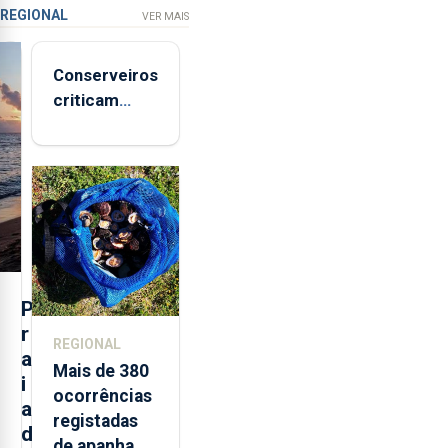
REGIONAL
VER MAIS
Conserveiros
criticam
marcas
brancas com
selo Marca
Açores
P
r
REGIONAL
a
Mais de 380
i
ocorrências
a
registadas
d
de apanha