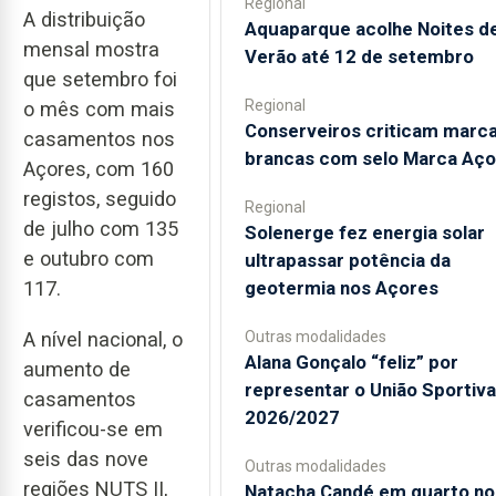
Regional
A distribuição
Aquaparque acolhe Noites d
mensal mostra
Verão até 12 de setembro
que setembro foi
Regional
o mês com mais
Conserveiros criticam marc
casamentos nos
brancas com selo Marca Aço
Açores, com 160
registos, seguido
Regional
de julho com 135
Solenerge fez energia solar
e outubro com
ultrapassar potência da
117.
geotermia nos Açores
Outras modalidades
A nível nacional, o
Alana Gonçalo “feliz” por
aumento de
representar o União Sportiv
casamentos
2026/2027
verificou-se em
seis das nove
Outras modalidades
regiões NUTS II,
Natacha Candé em quarto no