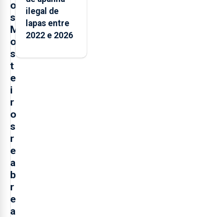
o
ilegal de
s
lapas entre
M
2022 e 2026
o
s
t
e
i
r
o
s
r
e
a
b
r
e
a