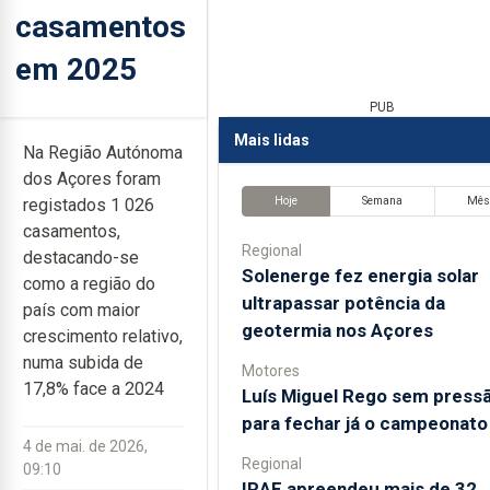
casamentos
em 2025
PUB
Mais lidas
Na Região Autónoma
dos Açores foram
Hoje
Semana
Mê
registados 1 026
casamentos,
Regional
destacando-se
Solenerge fez energia solar
como a região do
ultrapassar potência da
país com maior
geotermia nos Açores
crescimento relativo,
numa subida de
Motores
17,8% face a 2024
Luís Miguel Rego sem press
para fechar já o campeonato
4 de mai. de 2026,
Regional
09:10
IRAE apreendeu mais de 32