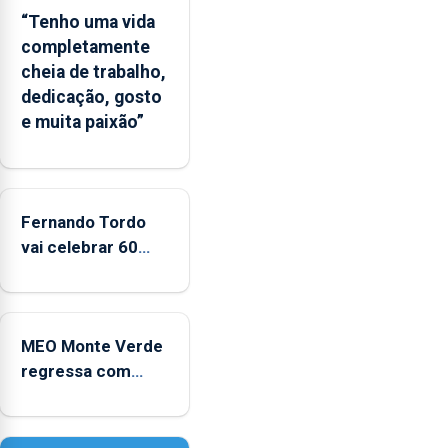
balnear
“Tenho uma vida
completamente
cheia de trabalho,
dedicação, gosto
e muita paixão”
Fernando Tordo
vai celebrar 60
anos de carreira
no Coliseu
Micaelense
MEO Monte Verde
regressa com
reforço da
acessibilidade