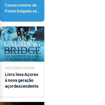
Conservatório de
Ponta Delgada vai
contar com novos
instrumentos
CULTURA E SOCIAL
Livro leva Açores
à nova geração
açordescendente