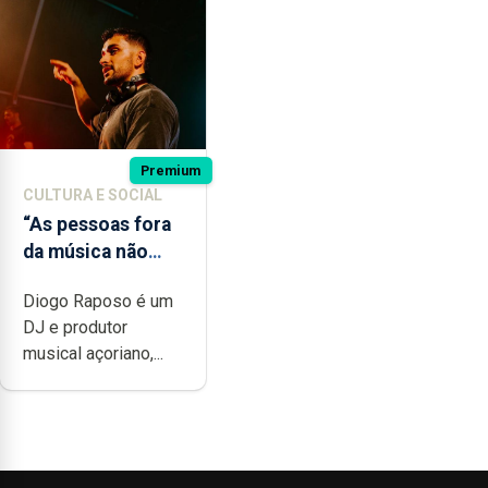
Premium
CULTURA E SOCIAL
“As pessoas fora
da música não
têm a noção do
Diogo Raposo é um
quão difícil é
DJ e produtor
produzir uma
musical açoriano,...
música”