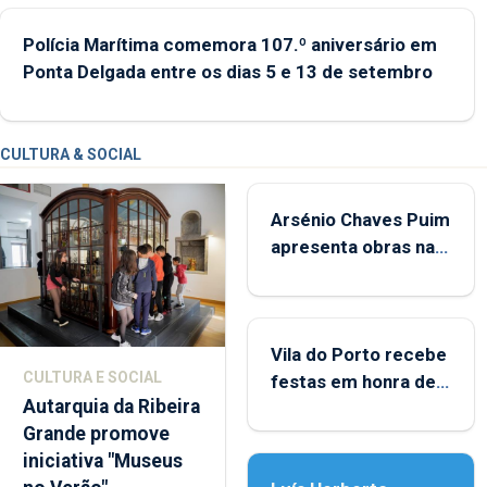
Polícia Marítima comemora 107.º aniversário em
Ponta Delgada entre os dias 5 e 13 de setembro
CULTURA & SOCIAL
Arsénio Chaves Puim
apresenta obras na
Biblioteca de Vila do
Porto
Vila do Porto recebe
CULTURA E SOCIAL
festas em honra de
Autarquia da Ribeira
Nossa Senhora da
Grande promove
Assunção
iniciativa "Museus