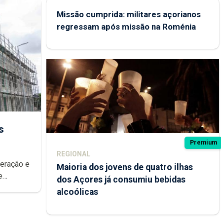
Missão cumprida: militares açorianos
regressam após missão na Roménia
s
Premium
REGIONAL
peração e
Maioria dos jovens de quatro ilhas
e
dos Açores já consumiu bebidas
ional.
alcoólicas