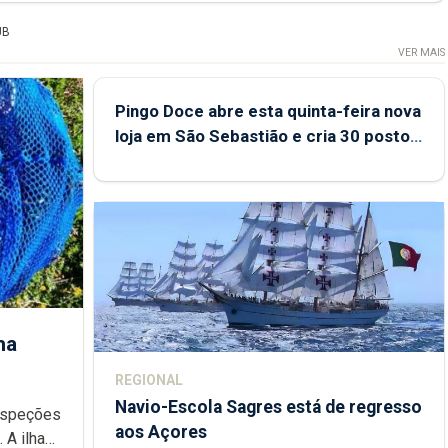
UB
VER MAIS
Pingo Doce abre esta quinta-feira nova
loja em São Sebastião e cria 30 postos
de trabalho
ha
REGIONAL
Navio-Escola Sagres está de regresso
aos Açores