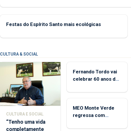
das Flores apresenta um “decréscimo significativo” da CPUE entr
2022 e 2025
Festas do Espírito Santo mais ecológicas
CULTURA & SOCIAL
Fernando Tordo vai
celebrar 60 anos de
carreira no Coliseu
Micaelense
MEO Monte Verde
CULTURA E SOCIAL
regressa com
“Tenho uma vida
reforço da
completamente
acessibilidade