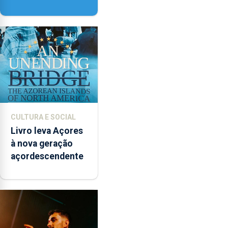
contar com novos
instrumentos
CULTURA E SOCIAL
Livro leva Açores
à nova geração
açordescendente