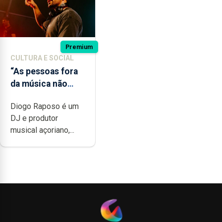
Premium
CULTURA E SOCIAL
“As pessoas fora
da música não
têm a noção do
Diogo Raposo é um
quão difícil é
DJ e produtor
produzir uma
musical açoriano,...
música”