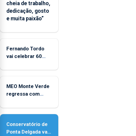
cheia de trabalho,
apresenta
dedicação, gosto
um
e muita paixão”
“decréscimo
significativo”
da
CPUE
entre
Fernando Tordo
2022
vai celebrar 60
e
anos de carreira
2025
no Coliseu
Micaelense
MEO Monte Verde
regressa com
reforço da
acessibilidade
Conservatório de
Ponta Delgada vai