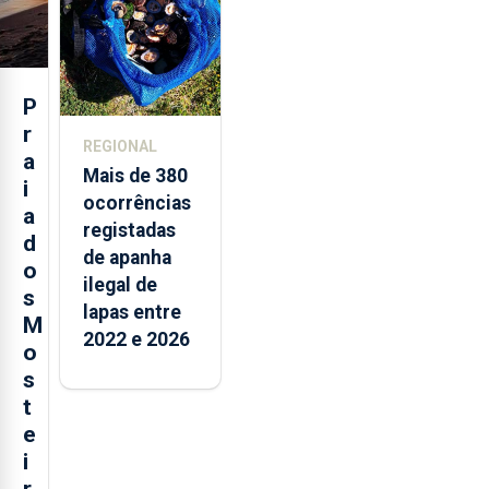
P
r
REGIONAL
a
Mais de 380
i
ocorrências
a
registadas
d
de apanha
o
ilegal de
s
lapas entre
M
2022 e 2026
o
s
t
e
i