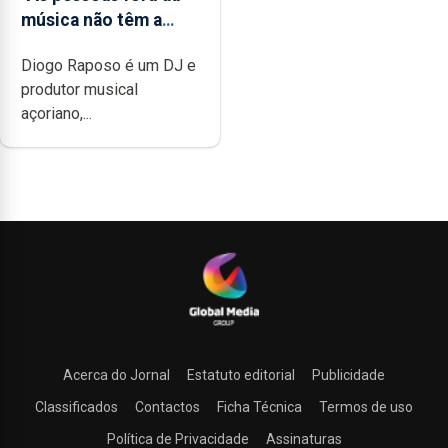
música não têm a
noção do quão difícil
Diogo Raposo é um DJ e
é produzir uma
produtor musical
música”
açoriano,...
Acerca do Jornal
Estatuto editorial
Publicidade
Classificados
Contactos
Ficha Técnica
Termos de uso
Política de Privacidade
Assinaturas