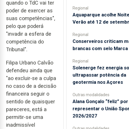
quando o TdC vai ter
Regional
poder de exercer as
Aquaparque acolhe Noit
suas competências",
Verão até 12 de setemb
pelo que poderá
"invadir a esfera de
Regional
Conserveiros criticam m
competência do
brancas com selo Marca
Tribunal".
Regional
Filipa Urbano Calvão
Solenerge fez energia so
defendeu ainda que
ultrapassar potência da
"ao excluir-se a culpa
geotermia nos Açores
no caso de a decisão
financeira seguir o
Outras modalidades
Alana Gonçalo “feliz” por
sentido de quaisquer
representar o União Spo
pareceres, está a
2026/2027
permitir-se uma
inadmissível
Outras modalidades