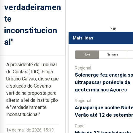
verdadeiramen
te
inconstitucion
PUB
Mais lidas
al"
Hoje
Semana
A presidente do Tribunal
Regional
de Contas (TdC), Filipa
Solenerge fez energia so
Urbano Calvão, disse que
ultrapassar potência da
a solução do Governo
geotermia nos Açores
vertida na proposta para
alterar a lei da instituição
Regional
Aquaparque acolhe Noit
é "verdadeiramente
inconstitucional"
Verão até 12 de setemb
Capa
14 de mai. de 2026, 15:19
Mais de 32 toneladas de