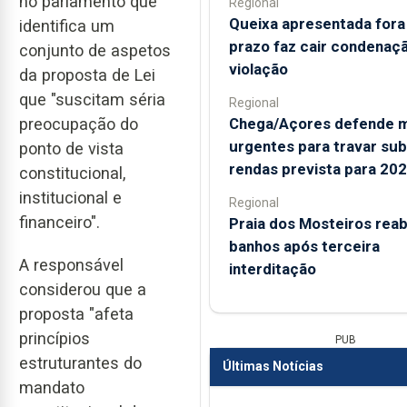
no parlamento que
Regional
Queixa apresentada fora
identifica um
prazo faz cair condenaç
conjunto de aspetos
violação
da proposta de Lei
que "suscitam séria
Regional
Chega/Açores defende 
preocupação do
urgentes para travar sub
ponto de vista
rendas prevista para 20
constitucional,
institucional e
Regional
financeiro".
Praia dos Mosteiros reab
banhos após terceira
A responsável
interditação
considerou que a
proposta "afeta
princípios
PUB
estruturantes do
Últimas Notícias
mandato