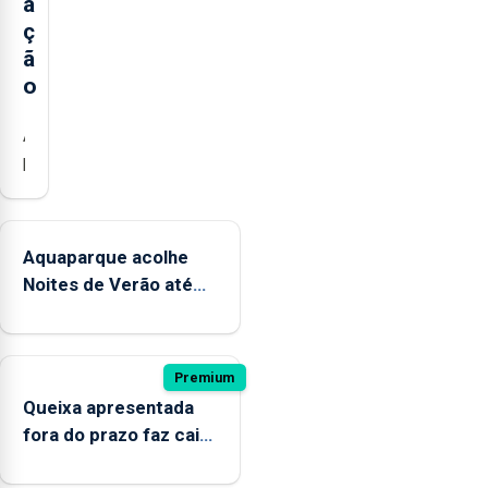
a
ç
ã
o
A
praia
dos
Mosteiros
reabriu
Aquaparque acolhe
a
Noites de Verão até
banhos,
12 de setembro
depois
de
ter
Premium
estado
Queixa apresentada
interditada
fora do prazo faz cair
devido
condenação por
“a