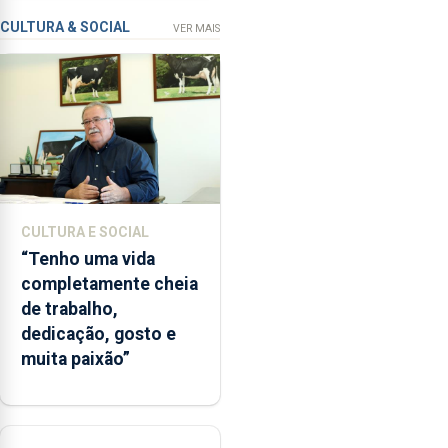
violação
contaminação
CULTURA & SOCIAL
VER MAIS
microbiológica”,
pela
terceira
vez
desde
o
início
da
época
CULTURA E SOCIAL
balnear
“Tenho uma vida
completamente cheia
de trabalho,
dedicação, gosto e
muita paixão”