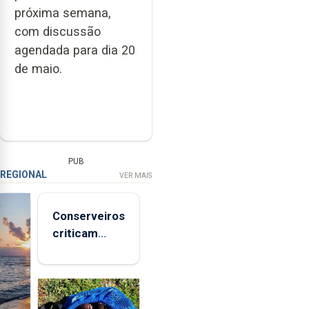
próxima semana,
com discussão
agendada para dia 20
de maio.
PUB
REGIONAL
VER MAIS
Conserveiros
criticam
marcas
brancas com
selo Marca
Açores