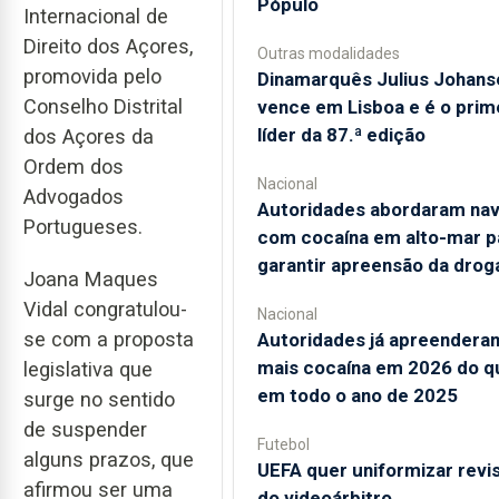
Pópulo
Internacional de
Direito dos Açores,
Outras modalidades
promovida pelo
Dinamarquês Julius Johans
Conselho Distrital
vence em Lisboa e é o prim
líder da 87.ª edição
dos Açores da
Ordem dos
Nacional
Advogados
Autoridades abordaram nav
Portugueses.
com cocaína em alto-mar p
garantir apreensão da drog
Joana Maques
Vidal congratulou-
Nacional
se com a proposta
Autoridades já apreendera
mais cocaína em 2026 do q
legislativa que
em todo o ano de 2025
surge no sentido
de suspender
Futebol
alguns prazos, que
UEFA quer uniformizar revi
afirmou ser uma
do videoárbitro