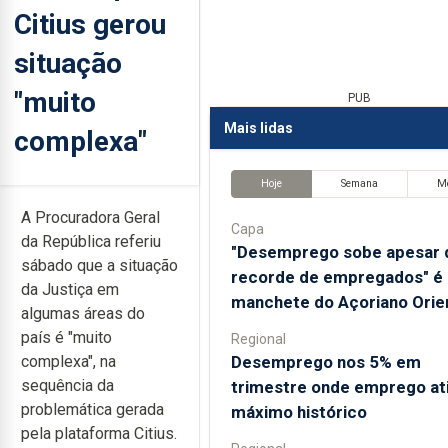
Citius gerou
situação
"muito
PUB
Mais lidas
complexa"
Hoje
Semana
M
A Procuradora Geral
Capa
da República referiu
"Desemprego sobe apesar 
sábado que a situação
recorde de empregados" é 
da Justiça em
manchete do Açoriano Orie
algumas áreas do
país é "muito
Regional
Desemprego nos 5% em
complexa", na
sequência da
trimestre onde emprego at
problemática gerada
máximo histórico
pela plataforma Citius.