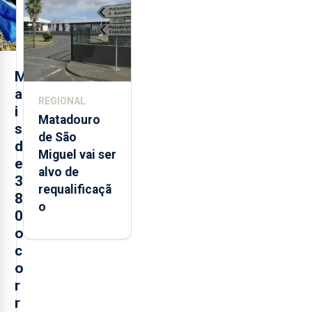
instrumentos
M
a
REGIONAL
i
Matadouro
s
de São
d
Miguel vai ser
e
alvo de
3
requalificaçã
8
o
0
o
c
o
r
r