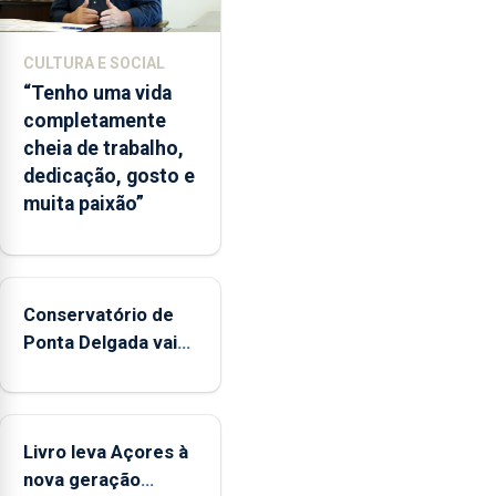
2026.
A
CULTURA E SOCIAL
ilha
“Tenho uma vida
das
completamente
Flores
cheia de trabalho,
apresenta
dedicação, gosto e
um
muita paixão”
“decréscimo
significativo”
da
CPUE
entre
Conservatório de
2022
Ponta Delgada vai
e
contar com novos
2025
instrumentos
Livro leva Açores à
nova geração