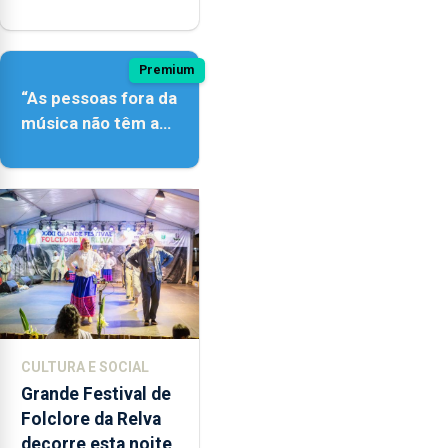
açordescendente
Premium
“As pessoas fora da
música não têm a
noção do quão
difícil é produzir
uma música”
CULTURA E SOCIAL
Grande Festival de
Folclore da Relva
decorre esta noite