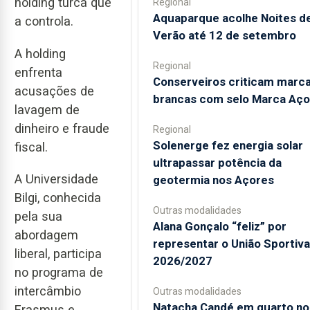
holding turca que
Regional
Aquaparque acolhe Noites d
a controla.
Verão até 12 de setembro
A holding
Regional
enfrenta
Conserveiros criticam marc
acusações de
brancas com selo Marca Aço
lavagem de
dinheiro e fraude
Regional
Solenerge fez energia solar
fiscal.
ultrapassar potência da
A Universidade
geotermia nos Açores
Bilgi, conhecida
Outras modalidades
pela sua
Alana Gonçalo “feliz” por
abordagem
representar o União Sportiv
liberal, participa
2026/2027
no programa de
intercâmbio
Outras modalidades
Natacha Candé em quarto no
Erasmus e