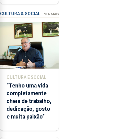
“a
condenação por
contaminação
violação
CULTURA & SOCIAL
VER MAIS
microbiológica”,
pela
terceira
vez
desde
o
início
da
época
CULTURA E SOCIAL
balnear
“Tenho uma vida
completamente
cheia de trabalho,
dedicação, gosto
e muita paixão”