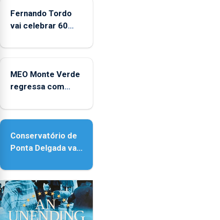
Fernando Tordo
vai celebrar 60
anos de carreira
no Coliseu
Micaelense
MEO Monte Verde
regressa com
reforço da
acessibilidade
Conservatório de
Ponta Delgada vai
contar com novos
instrumentos