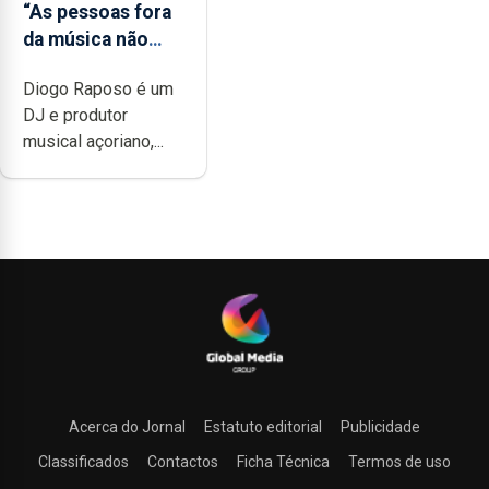
“As pessoas fora
da música não
têm a noção do
Diogo Raposo é um
quão difícil é
DJ e produtor
produzir uma
musical açoriano,...
música”
Acerca do Jornal
Estatuto editorial
Publicidade
Classificados
Contactos
Ficha Técnica
Termos de uso