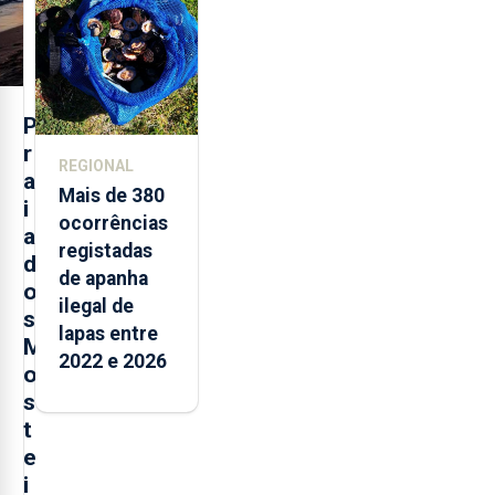
Açores
P
r
REGIONAL
a
Mais de 380
i
ocorrências
a
registadas
d
de apanha
o
ilegal de
s
lapas entre
M
2022 e 2026
o
s
t
e
i