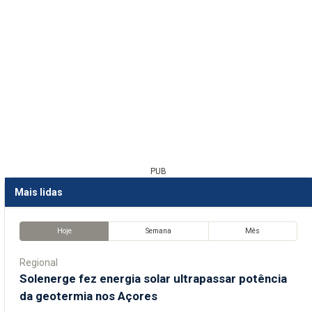
PUB
Mais lidas
Hoje
Semana
Mês
Regional
Solenerge fez energia solar ultrapassar potência
da geotermia nos Açores