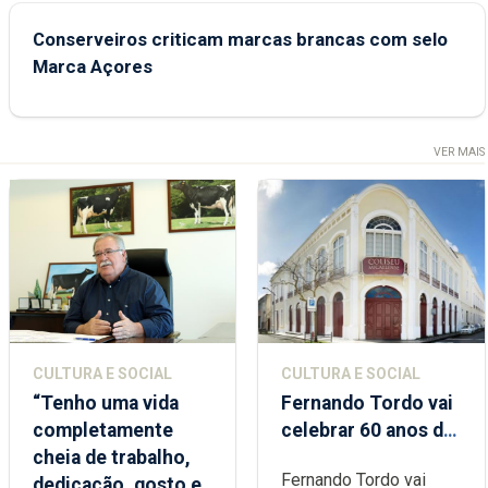
Conserveiros criticam marcas brancas com selo
Marca Açores
VER MAIS
CULTURA E SOCIAL
CULTURA E SOCIAL
“Tenho uma vida
Fernando Tordo vai
completamente
celebrar 60 anos de
cheia de trabalho,
carreira no Coliseu
Fernando Tordo vai
dedicação, gosto e
Micaelense