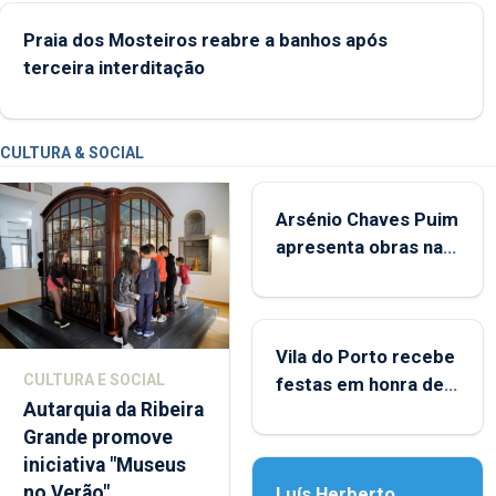
Praia dos Mosteiros reabre a banhos após
terceira interditação
CULTURA & SOCIAL
Arsénio Chaves Puim
apresenta obras na
Biblioteca de Vila do
Porto
Vila do Porto recebe
CULTURA E SOCIAL
festas em honra de
Autarquia da Ribeira
Nossa Senhora da
Grande promove
Assunção
iniciativa "Museus
no Verão"
Luís Herberto