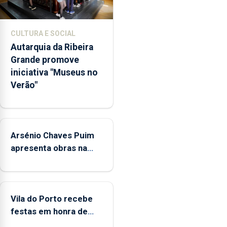
e
núcleos
museológicos
CULTURA E SOCIAL
integrados
Autarquia da Ribeira
na
Grande promove
Rede
iniciativa "Museus no
Municipal
Verão"
de
Museus
aos
sábados
Arsénio Chaves Puim
durante
o
apresenta obras na
mês
Biblioteca de Vila do
de
Porto
agosto,
entre
Vila do Porto recebe
as
festas em honra de
14h00
Nossa Senhora da