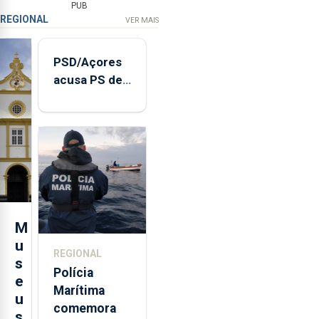
PUB
REGIONAL
VER MAIS
PSD/Açores
acusa PS de
"posição
contraditória"
sobre
evolução
turística
M
u
REGIONAL
s
Polícia
e
Marítima
u
comemora
s