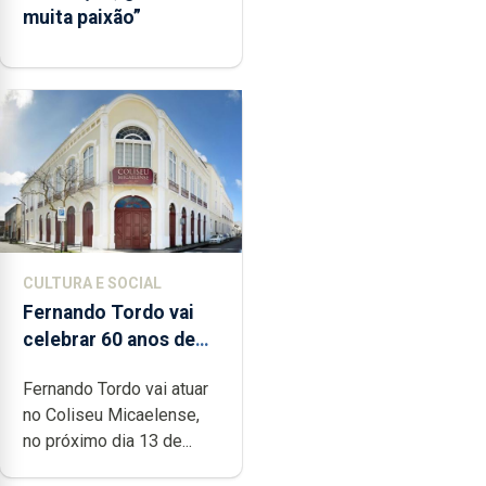
muita paixão”
CULTURA E SOCIAL
Fernando Tordo vai
celebrar 60 anos de
carreira no Coliseu
Fernando Tordo vai atuar
Micaelense
no Coliseu Micaelense,
no próximo dia 13 de...