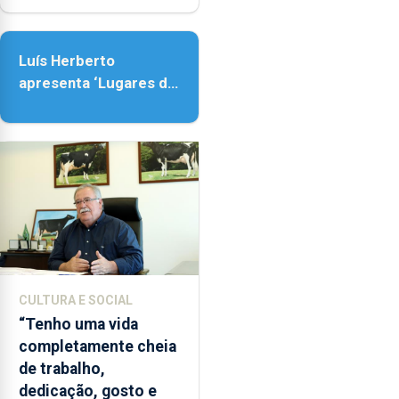
e
Assunção
as
18h00.
Luís Herberto
apresenta ‘Lugares da
Paisagem’
CULTURA E SOCIAL
“Tenho uma vida
completamente cheia
de trabalho,
dedicação, gosto e