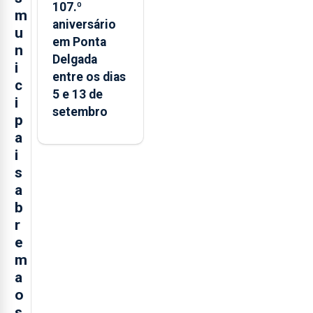
107.º
m
aniversário
u
em Ponta
n
Delgada
i
entre os dias
c
5 e 13 de
i
setembro
p
a
i
s
a
b
r
e
m
a
o
s