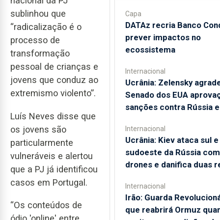
nacional da PJ
sublinhou que
Capa
DATAz recria Banco Con
“radicalização é o
prever impactos no
processo de
ecossistema
transformação
pessoal de crianças e
Internacional
jovens que conduz ao
Ucrânia: Zelensky agrad
extremismo violento”.
Senado dos EUA aprova
sanções contra Rússia e
Luís Neves disse que
os jovens são
Internacional
Ucrânia: Kiev ataca sul e
particularmente
sudoeste da Rússia com
vulneráveis e alertou
drones e danifica duas r
que a PJ já identificou
casos em Portugal.
Internacional
Irão: Guarda Revolucioná
“Os conteúdos de
que reabrirá Ormuz qua
ódio 'online' entre