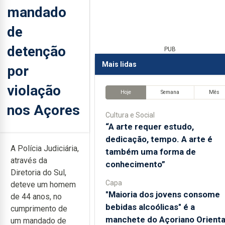
mandado
de
detenção
PUB
Mais lidas
por
violação
Hoje
Semana
Mês
nos Açores
Cultura e Social
“A arte requer estudo,
dedicação, tempo. A arte é
A Polícia Judiciária,
também uma forma de
através da
conhecimento”
Diretoria do Sul,
Capa
deteve um homem
"Maioria dos jovens consome
de 44 anos, no
bebidas alcoólicas" é a
cumprimento de
manchete do Açoriano Orienta
um mandado de