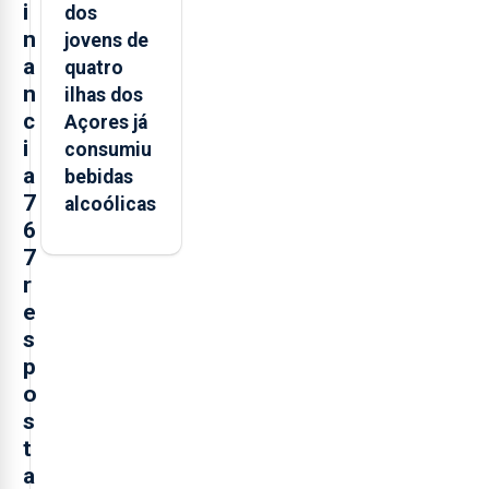
i
dos
n
jovens de
a
quatro
n
ilhas dos
c
Açores já
i
consumiu
a
bebidas
7
alcoólicas
6
7
r
e
s
p
o
s
t
a