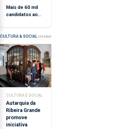
entre os dias 5 e
e
Mais de 60 mil
13 de setembro
Resiliência
candidatos ao
(PRR)
Ensino Superior
nos
na 1.ª fase
Açores
ronda
CULTURA & SOCIAL
VER MAIS
os
65
milhões
de
euros
e
abrange
767
CULTURA E SOCIAL
respostas
Autarquia da
habitacionais,
Ribeira Grande
anunciou
promove
o
iniciativa
Governo