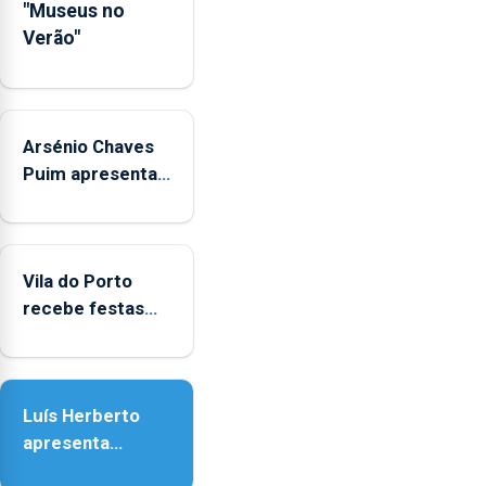
"Museus no
Regional.
Verão"
Arsénio Chaves
Puim apresenta
obras na
Biblioteca de Vila
do Porto
Vila do Porto
recebe festas
em honra de
Nossa Senhora
da Assunção
Luís Herberto
apresenta
‘Lugares da