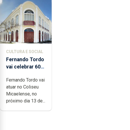
CULTURA E SOCIAL
Fernando Tordo
vai celebrar 60
anos de carreira
Fernando Tordo vai
no Coliseu
atuar no Coliseu
Micaelense
Micaelense, no
próximo dia 13 de...