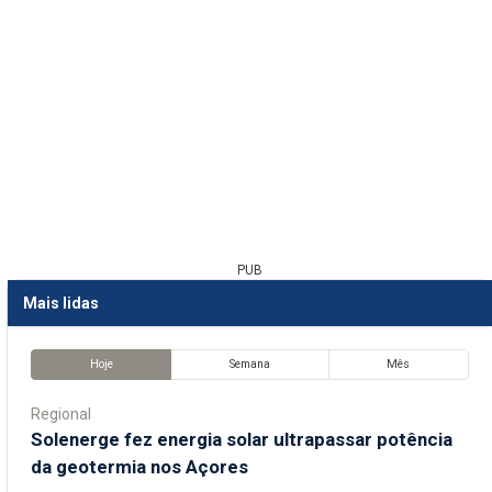
PUB
Mais lidas
Hoje
Semana
Mês
Regional
Solenerge fez energia solar ultrapassar potência
da geotermia nos Açores