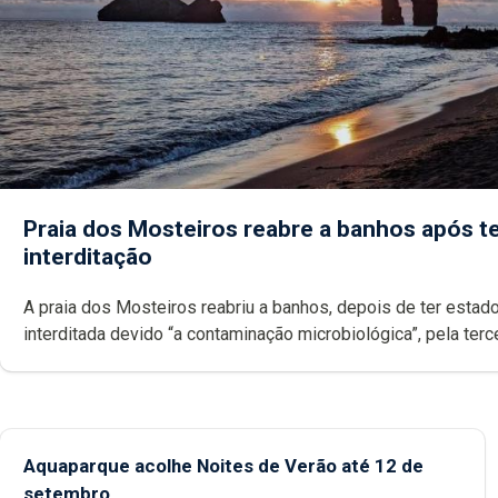
Praia dos Mosteiros reabre a banhos após te
interditação
A praia dos Mosteiros reabriu a banhos, depois de ter estado
interditada devido “a contaminação microbiológica”, pela terceira vez
desde o início da época balnear
Aquaparque acolhe Noites de Verão até 12 de
setembro