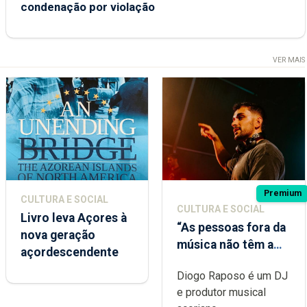
condenação por violação
VER MAIS
Premium
CULTURA E SOCIAL
CULTURA E SOCIAL
Livro leva Açores à
“As pessoas fora da
nova geração
música não têm a
açordescendente
noção do quão
Diogo Raposo é um DJ
difícil é produzir
e produtor musical
uma música”