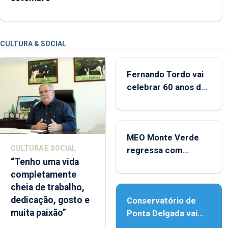
CULTURA & SOCIAL
Fernando Tordo vai
celebrar 60 anos de
carreira no Coliseu
Micaelense
MEO Monte Verde
CULTURA E SOCIAL
regressa com
“Tenho uma vida
reforço da
completamente
acessibilidade
cheia de trabalho,
dedicação, gosto e
Conservatório de
muita paixão”
Ponta Delgada vai
contar com novos