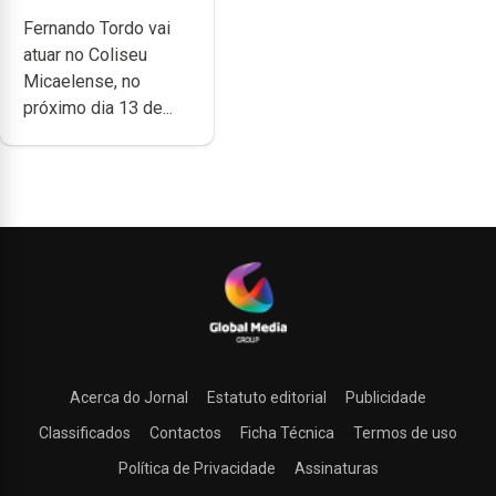
anos de carreira
Fernando Tordo vai
no Coliseu
atuar no Coliseu
Micaelense
Micaelense, no
próximo dia 13 de...
Acerca do Jornal
Estatuto editorial
Publicidade
Classificados
Contactos
Ficha Técnica
Termos de uso
Política de Privacidade
Assinaturas