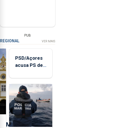
PUB
REGIONAL
VER MAIS
PSD/Açores
acusa PS de
"posição
contraditória"
sobre
evolução
turística
M