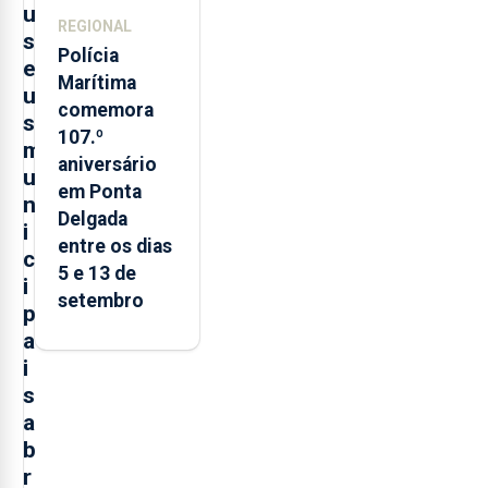
u
REGIONAL
s
Polícia
e
Marítima
u
comemora
s
107.º
m
aniversário
u
em Ponta
n
Delgada
i
entre os dias
c
5 e 13 de
i
setembro
p
a
i
s
a
b
r