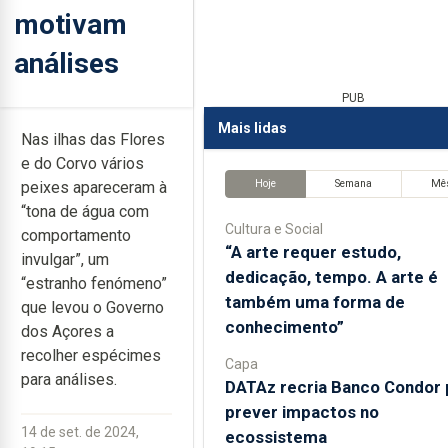
motivam
análises
PUB
Mais lidas
Nas ilhas das Flores
e do Corvo vários
Hoje
Semana
Mê
peixes apareceram à
“tona de água com
Cultura e Social
comportamento
“A arte requer estudo,
invulgar”, um
dedicação, tempo. A arte é
“estranho fenómeno”
também uma forma de
que levou o Governo
conhecimento”
dos Açores a
recolher espécimes
Capa
para análises.
DATAz recria Banco Condor 
prever impactos no
14 de set. de 2024,
ecossistema