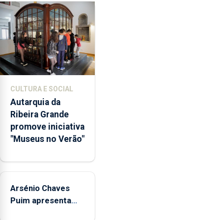
a
abertura
dos
museus
e
núcleos
museológicos
CULTURA E SOCIAL
integrados
Autarquia da
na
Ribeira Grande
Rede
promove iniciativa
Municipal
"Museus no Verão"
de
Museus
aos
sábados
Arsénio Chaves
durante
o
Puim apresenta
mês
obras na Biblioteca