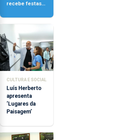
recebe festas
em honra de
Nossa Senhora
da Assunção
CULTURA E SOCIAL
Luís Herberto
apresenta
‘Lugares da
Paisagem’