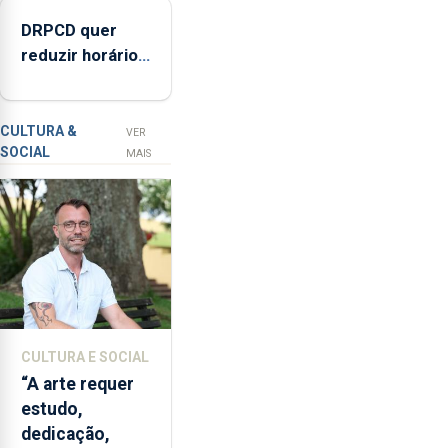
opção
DRPCD quer
de
reduzir horário
compra,
de venda de
num
álcool na Região
investimento
de
CULTURA &
VER
SOCIAL
2,3
MAIS
milhões
de
euros.
CULTURA E SOCIAL
“A arte requer
estudo,
dedicação,