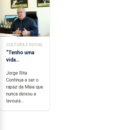
CULTURA E SOCIAL
“Tenho uma
vida
completamente
Jorge Rita.
cheia de
Continua a ser o
trabalho,
rapaz da Maia que
dedicação,
nunca deixou a
gosto e muita
lavoura....
paixão”