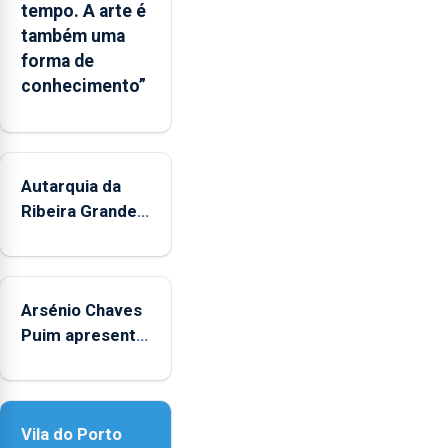
tempo. A arte é
também uma
forma de
conhecimento”
Autarquia da
Ribeira Grande
promove
iniciativa
"Museus no
Arsénio Chaves
Verão"
Puim apresenta
obras na
Biblioteca de
Vila do Porto
Vila do Porto